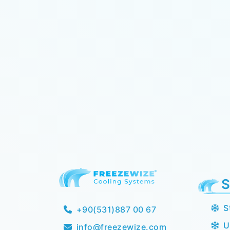
S
S
+90(531)887 00 67
U
info@freezewize.com