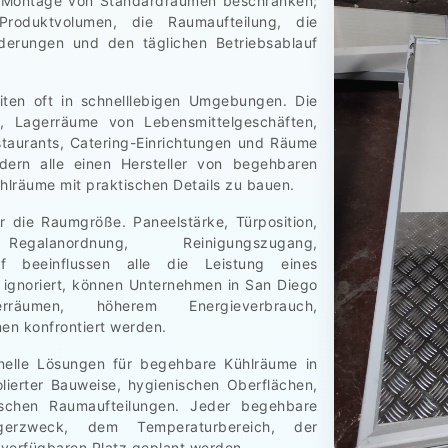
ie Montage von Standardräumen beschränken;
Produktvolumen, die Raumaufteilung, die
derungen und den täglichen Betriebsablauf
iten oft in schnelllebigen Umgebungen. Die
, Lagerräume von Lebensmittelgeschäften,
staurants, Catering-Einrichtungen und Räume
dern alle einen Hersteller von begehbaren
ühlräume mit praktischen Details zu bauen.
ur die Raumgröße. Paneelstärke, Türposition,
Regalanordnung, Reinigungszugang,
f beeinflussen alle die Leistung eines
 ignoriert, können Unternehmen in San Diego
erräumen, höherem Energieverbrauch,
n konfrontiert werden.
onelle Lösungen für begehbare Kühlräume in
solierter Bauweise, hygienischen Oberflächen,
ischen Raumaufteilungen. Jeder begehbare
erzweck, dem Temperaturbereich, der
verfügbaren Platz geplant werden.