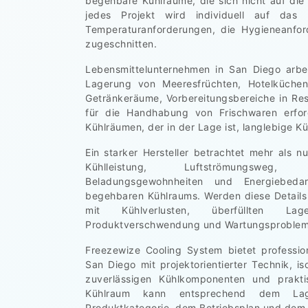
begehbare Kühlräume, die sich nicht auf d
jedes Projekt wird individuell auf das 
Temperaturanforderungen, die Hygieneanfor
zugeschnitten.
Lebensmittelunternehmen in San Diego arbe
Lagerung von Meeresfrüchten, Hotelküchen
Getränkeräume, Vorbereitungsbereiche in Re
für die Handhabung von Frischwaren erfor
Kühlräumen, der in der Lage ist, langlebige K
Ein starker Hersteller betrachtet mehr als n
Kühlleistung, Luftströmungsweg, 
Beladungsgewohnheiten und Energiebedar
begehbaren Kühlraums. Werden diese Details
mit Kühlverlusten, überfüllten Lag
Produktverschwendung und Wartungsprobleme
Freezewize Cooling System bietet professi
San Diego mit projektorientierter Technik, i
zuverlässigen Kühlkomponenten und prakt
Kühlraum kann entsprechend dem Lag
Produktkategorie, dem Betriebsplan und dem 