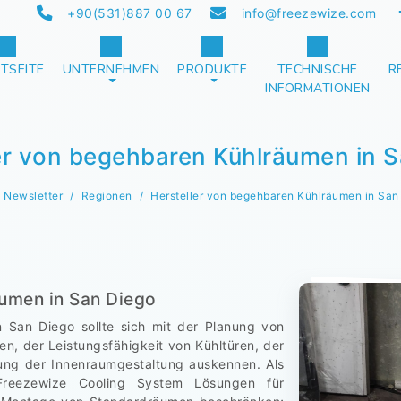
+90(531)887 00 67
info@freezewize.com
TSEITE
UNTERNEHMEN
PRODUKTE
TECHNISCHE
R
INFORMATIONEN
er von begehbaren Kühlräumen in 
Newsletter
Regionen
Hersteller von begehbaren Kühlräumen in San
äumen in San Diego
n San Diego sollte sich mit der Planung von
en, der Leistungsfähigkeit von Kühltüren, der
ung der Innenraumgestaltung auskennen. Als
e Freezewize Cooling System Lösungen für