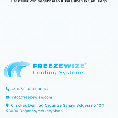
Hersteller von begehbaren Kühlräumen in San Diego
+90(531)887 00 67
info@freezewize.com
6. sokak Demirağ Organize Sanayi Bölgesi no 10/1,
58000 Doğanca/merkez/Sivas