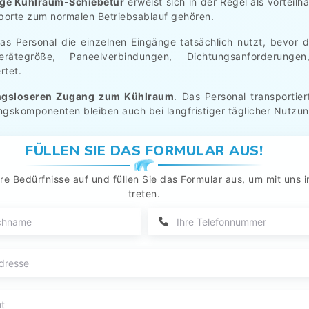
ige Kühlraum-Schiebetür
erweist sich in der Regel als vorteil
porte zum normalen Betriebsablauf gehören.
as Personal die einzelnen Eingänge tatsächlich nutzt, bevor d
rätegröße, Paneelverbindungen, Dichtungsanforderungen
tet.
ngsloseren Zugang zum Kühlraum
. Das Personal transportie
angskomponenten bleiben auch bei langfristiger täglicher Nutzu
FÜLLEN SIE DAS FORMULAR AUS!
re Bedürfnisse auf und füllen Sie das Formular aus, um mit uns i
treten.