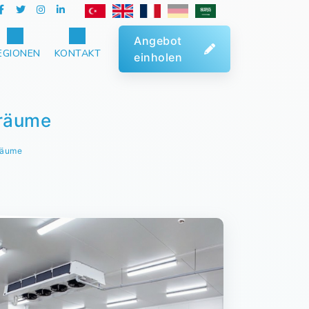
Angebot
EGIONEN
KONTAKT
einholen
lräume
räume