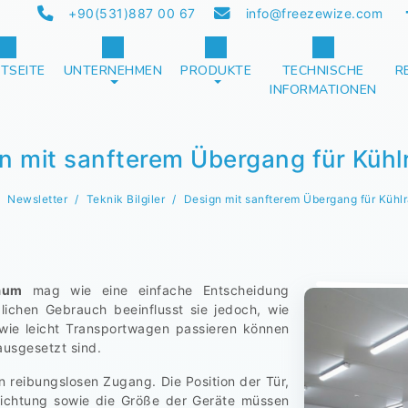
+90(531)887 00 67
info@freezewize.com
TSEITE
UNTERNEHMEN
PRODUKTE
TECHNISCHE
R
INFORMATIONEN
n mit sanfterem Übergang für Küh
Newsletter
Teknik Bilgiler
Design mit sanfterem Übergang für Kühl
aum
mag wie eine einfache Entscheidung
lichen Gebrauch beeinflusst sie jedoch, wie
, wie leicht Transportwagen passieren können
ausgesetzt sind.
en reibungslosen Zugang. Die Position der Tür,
richtung sowie die Größe der Geräte müssen