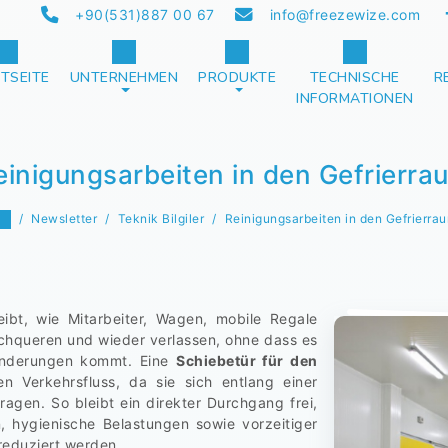
+90(531)887 00 67
info@freezewize.com
TSEITE
UNTERNEHMEN
PRODUKTE
TECHNISCHE
R
INFORMATIONEN
einigungsarbeiten in den Gefrierra
Newsletter
Teknik Bilgiler
Reinigungsarbeiten in den Gefrierra
ibt, wie Mitarbeiter, Wagen, mobile Regale
chqueren und wieder verlassen, ohne dass es
sänderungen kommt. Eine
Schiebetür für den
en Verkehrsfluss, da sie sich entlang einer
ragen. So bleibt ein direkter Durchgang frei,
 hygienische Belastungen sowie vorzeitiger
reduziert werden.