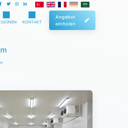
Angebot
EGIONEN
KONTAKT
einholen
um
um