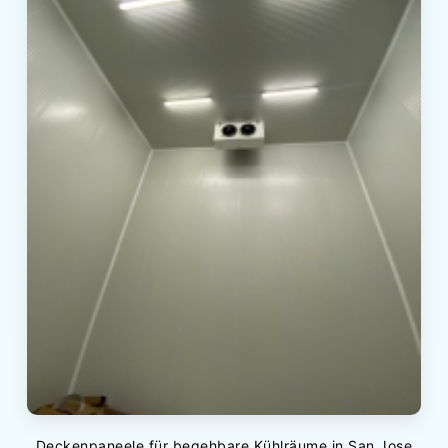
Deckenpaneele für begehbare Kühlräume in San Jose