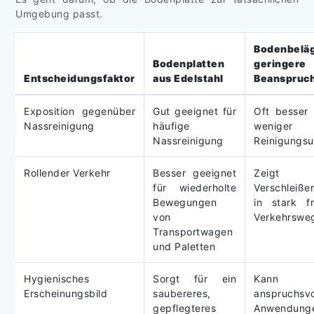
Umgebung passt.
Bodenbe
Bodenplatten
geringere
Entscheidungsfaktor
aus Edelstahl
Beanspruc
Exposition gegenüber
Gut geeignet für
Oft besser 
Nassreinigung
häufige
weniger 
Nassreinigung
Reinigungs
Rollender Verkehr
Besser geeignet
Zeig
für wiederholte
Verschleiße
Bewegungen
in stark fr
von
Verkehrswe
Transportwagen
und Paletten
Hygienisches
Sorgt für ein
Kan
Erscheinungsbild
saubereres,
anspruchsvo
gepflegteres
Anwendunge