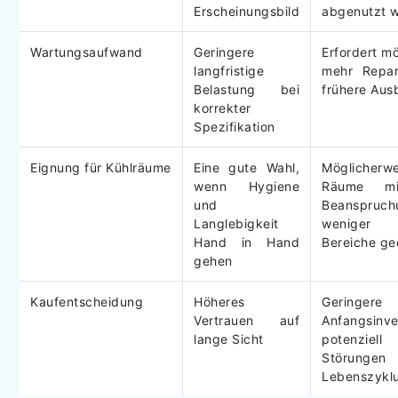
Erscheinungsbild
abgenutzt w
Wartungsaufwand
Geringere
Erfordert m
langfristige
mehr Repar
Belastung bei
frühere Aus
korrekter
Spezifikation
Eignung für Kühlräume
Eine gute Wahl,
Möglicherw
wenn Hygiene
Räume mi
und
Beanspru
Langlebigkeit
weniger 
Hand in Hand
Bereiche ge
gehen
Kaufentscheidung
Höheres
Geringere
Vertrauen auf
Anfangsinve
lange Sicht
potenzie
Störu
Lebenszykl