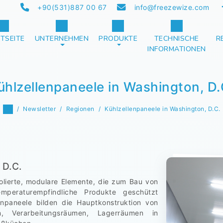
+90(531)887 00 67
info@freezewize.com
TSEITE
UNTERNEHMEN
PRODUKTE
TECHNISCHE
R
INFORMATIONEN
ühlzellenpaneele in Washington, D.
Newsletter
Regionen
Kühlzellenpaneele in Washington, D.C.
 D.C.
solierte, modulare Elemente, die zum Bau von
peraturempfindliche Produkte geschützt
npaneele bilden die Hauptkonstruktion von
en, Verarbeitungsräumen, Lagerräumen in