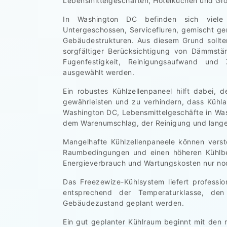
Lebensmittelgeschäften, Hotelküchen und Gr
In Washington DC befinden sich viele
Untergeschossen, Servicefluren, gemischt ge
Gebäudestrukturen. Aus diesem Grund sollte
sorgfältiger Berücksichtigung von Dämmstär
Fugenfestigkeit, Reinigungsaufwand und Z
ausgewählt werden.
Ein robustes Kühlzellenpaneel hilft dabei,
gewährleisten und zu verhindern, dass Kühla
Washington DC, Lebensmittelgeschäfte in Was
dem Warenumschlag, der Reinigung und langen
Mangelhafte Kühlzellenpaneele können verst
Raumbedingungen und einen höheren Kühlbed
Energieverbrauch und Wartungskosten nur noc
Das Freezewize-Kühlsystem liefert professi
entsprechend der Temperaturklasse, de
Gebäudezustand geplant werden.
Ein gut geplanter Kühlraum beginnt mit den 