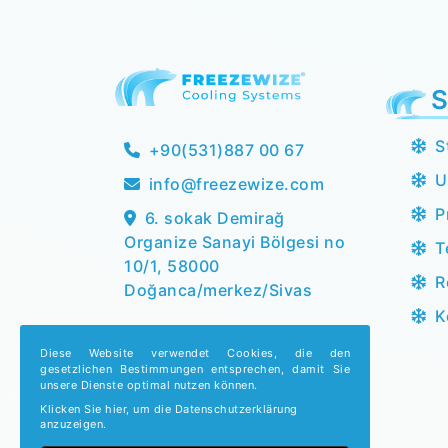
S
S
+90(531)887 00 67
U
info@freezewize.com
P
6. sokak Demirağ
Organize Sanayi Bölgesi no
T
10/1, 58000
R
Doğanca/merkez/Sivas
K
Diese Website verwendet Cookies, die den
gesetzlichen Bestimmungen entsprechen, damit Sie
unsere Dienste optimal nutzen können.
Klicken Sie hier, um die Datenschutzerklärung
anzuzeigen.