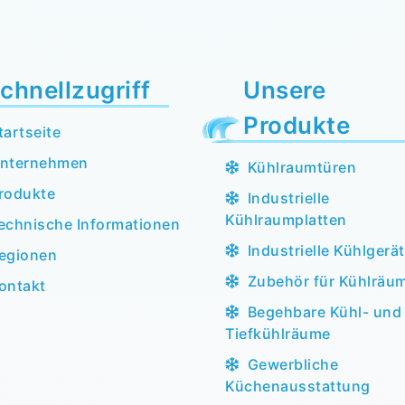
chnellzugriff
Unsere
Produkte
tartseite
nternehmen
Kühlraumtüren
rodukte
Industrielle
Kühlraumplatten
echnische Informationen
Industrielle Kühlgerä
egionen
Zubehör für Kühlräu
ontakt
Begehbare Kühl- und
Tiefkühlräume
Gewerbliche
Küchenausstattung