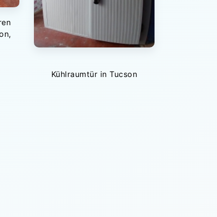
ren
on,
Kühlraumtür in Tucson