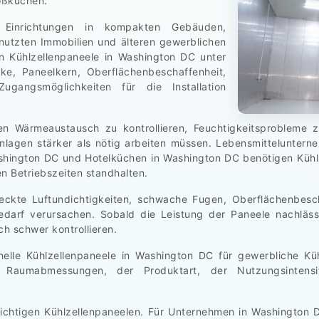
oßküchen.
 Einrichtungen in kompakten Gebäuden,
nutzten Immobilien und älteren gewerblichen
n Kühlzellenpaneele in Washington DC unter
ke, Paneelkern, Oberflächenbeschaffenheit,
ugangsmöglichkeiten für die Installation
 den Wärmeaustausch zu kontrollieren, Feuchtigkeitsprobleme 
nlagen stärker als nötig arbeiten müssen. Lebensmitteluntern
hington DC und Hotelküchen in Washington DC benötigen Kühlz
 Betriebszeiten standhalten.
eckte Luftundichtigkeiten, schwache Fugen, Oberflächenbesc
arf verursachen. Sobald die Leistung der Paneele nachlässt,
h schwer kontrollieren.
onelle Kühlzellenpaneele in Washington DC für gewerbliche Kü
n Raumabmessungen, der Produktart, der Nutzungsintens
richtigen Kühlzellenpaneelen. Für Unternehmen in Washington D