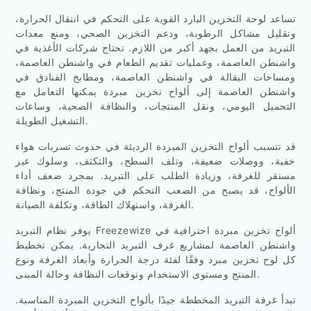
تساعد لوحة التخزين البارد القوية على التحكم في انتقال الحرارة،
وتقليل مشاكل الرطوبة، ودعم التخزين الصحي، ومنع معدات
التبريد من العمل بجهد أكبر من اللازم. تحتاج شركات الأغذية في
واشنطن العاصمة، وعمليات تقديم الطعام في واشنطن العاصمة،
ومساحات البقالة في واشنطن العاصمة، ومطابخ الفنادق في
واشنطن العاصمة إلى ألواح تخزين مبردة يمكنها التعامل مع
التحميل اليومي، ونقل المنتجات، والنظافة الصحية، وساعات
التشغيل الطويلة.
قد تتسبب ألواح التخزين المبردة الرديئة في حدوث تسربات هواء
خفية، ووصلات ضعيفة، وتلف السطح، والتكثف، وسلوك غير
مستقر للغرفة، وزيادة الطلب على التبريد. بمجرد ضعف أداء
الألواح، قد يصبح من الصعب التحكم في جودة المنتج، ونظافة
الغرفة، واستهلاك الطاقة، وتكلفة الصيانة.
يوفر نظام التبريد Freezewize ألواح تخزين مبردة احترافية في
واشنطن العاصمة لمشاريع غرف التبريد التجارية. يمكن تخطيط
كل لوح تخزين مبرد وفقًا لفئة درجة الحرارة وأبعاد الغرفة ونوع
المنتج ومستوى الاستخدام وتوقعات النظافة وحالة المبنى.
تبدأ غرفة التبريد المخططة جيدًا بألواح التخزين المبردة المناسبة.