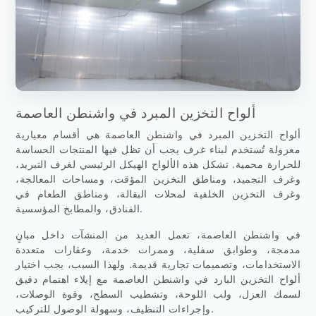
ألواح التخزين المبرد في واشنطن العاصمة
ألواح التخزين المبرد في واشنطن العاصمة هي أقسام معيارية
معزولة تُستخدم لبناء غرف يجب أن تظل فيها المنتجات الحساسة
للحرارة محمية. تشكل هذه الألواح الهيكل الرئيسي لغرف التبريد،
وغرف التجميد، ومناطق التخزين المؤقت، ومساحات المعالجة،
وغرف التخزين الخلفية لمحلات البقالة، ومناطق الطعام في
الفنادق، والمطابخ المؤسسية.
في واشنطن العاصمة، تعمل العديد من المنشآت داخل مبانٍ
مدمجة، وطوابق سفلية، وممرات خدمة، وعقارات متعددة
الاستخدامات، وتصميمات تجارية قديمة. ولهذا السبب، يجب اختيار
ألواح التخزين البارد في واشنطن العاصمة مع إيلاء اهتمام دقيق
لسمك العزل، ولب اللوحة، وتشطيب السطح، وقوة الوصلات،
وإجراءات التنظيف، وسهولة الوصول للتركيب.