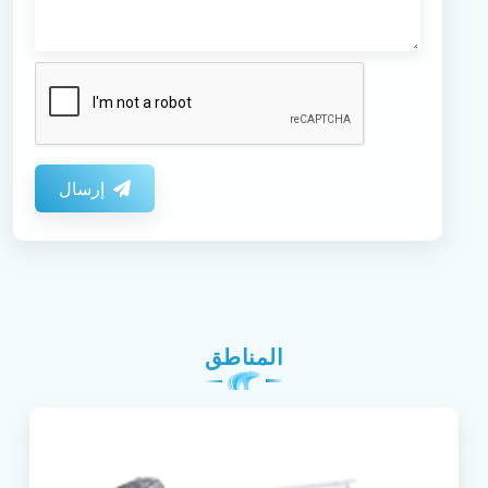
إرسال
المناطق