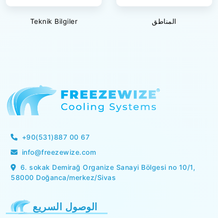
المناطق
Teknik Bilgiler
+90(531)887 00 67
info@freezewize.com
6. sokak Demirağ Organize Sanayi Bölgesi no 10/1,
58000 Doğanca/merkez/Sivas
الوصول السريع