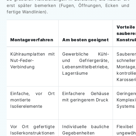
erst später bemerken (Fugen, Öffnungen, Ecken und
fertige Wandlinien).
Vortei
saubere
Montageverfahren
Am besten geeignet
Konstru
Kühlraumplatten mit
Gewerbliche Kühl-
Saubere
Nut-Feder-
und Gefriergeräte,
schneller
Verbindung
Lebensmittelbetriebe,
Montage
Lagerräume
kontrolli
Karosser
Einfache, vor Ort
Einfachere Gehäuse
Geringer
montierte
mit geringerem Druck
Komplex
Isolierelemente
Systems 
Vor Ort gefertigte
Individuelle bauliche
Flexi
Isolierkonstruktionen
Gegebenheiten
ungewöh