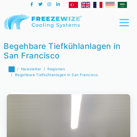
Begehbare Tiefkühlanlagen in
San Francisco
Newsletter
Regionen
Begehbare Tiefkühlanlagen in San Francisco