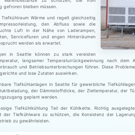
i, Warenbestände zu schützen, die vom
g gefroren bleiben müssen.
 Tiefkühlraum Wärme und regelt gleichzeitig
mpressorleistung, den Abfluss sowie die
feuchte Luft in der Nähe von Laderampen,
ten, Servicefluren und engen Hinterräumen
nsprucht werden als erwartet.
gen in Seattle können zu stark vereisten
emperatur, langsamer Temperaturrückgewinnung nach dem Au
brauch und Betriebsunterbrechungen führen. Diese Probleme 
ggerichte und lose Zutaten auswirken.
are Tiefkühlanlagen in Seattle für gewerbliche Tiefkühllage
uktbeladung, der Dämmstoffdicke, der Zieltemperatur, der Tür
ungszugang geplant werden.
ässige Tiefkühlkühlung Teil der Kühlkette. Richtig ausgelegt
t der Tiefkühlware zu schützen, die Konsistenz der Lagerung
etrieb zu gewährleisten.