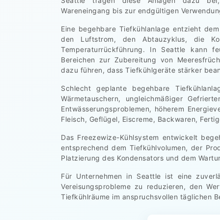
Seattle tragen diese Anlagen dazu be
Wareneingang bis zur endgültigen Verwendun
Eine begehbare Tiefkühlanlage entzieht dem
den Luftstrom, den Abtauzyklus, die Ko
Temperaturrückführung. In Seattle kann 
Bereichen zur Zubereitung von Meeresfrüch
dazu führen, dass Tiefkühlgeräte stärker bea
Schlecht geplante begehbare Tiefkühlanla
Wärmetauschern, ungleichmäßiger Gefriert
Entwässerungsproblemen, höherem Energiever
Fleisch, Geflügel, Eiscreme, Backwaren, Ferti
Das Freezewize-Kühlsystem entwickelt begehb
entsprechend dem Tiefkühlvolumen, der Prod
Platzierung des Kondensators und dem Wart
Für Unternehmen in Seattle ist eine zuverl
Vereisungsprobleme zu reduzieren, den Wer
Tiefkühlräume im anspruchsvollen täglichen B