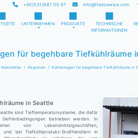
+90(531)887 00 67
info@freezewize.com
TSEITE
UNTERNEHMEN
PRODUKTE
TECHNISCHE
R
INFORMATIONEN
gen für begehbare Tiefkühlräume i
Newsletter
Regionen
Kühlanlagen für begehbare Tiefkühlräume in S
hlräume in Seattle
eattle sind Tieftemperatursysteme, die dafür
n Gefrierbedingungen betrieben werden. In
hlräumen von Lebensmittelgeschäften,
 und bei Tiefkühlprodukt-Großhändlern in