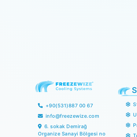
S
S
+90(531)887 00 67
U
info@freezewize.com
P
6. sokak Demirağ
Organize Sanayi Bölgesi no
T