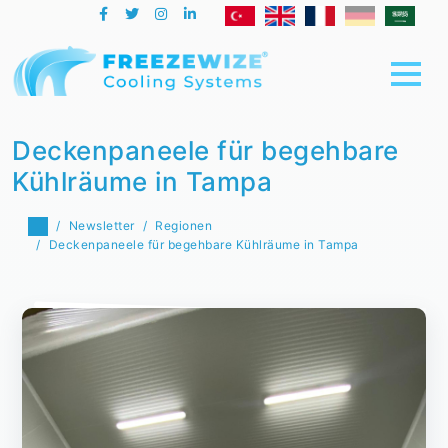
Deckenpaneele für begehbare
Kühlräume in Tampa
Newsletter
Regionen
Deckenpaneele für begehbare Kühlräume in Tampa