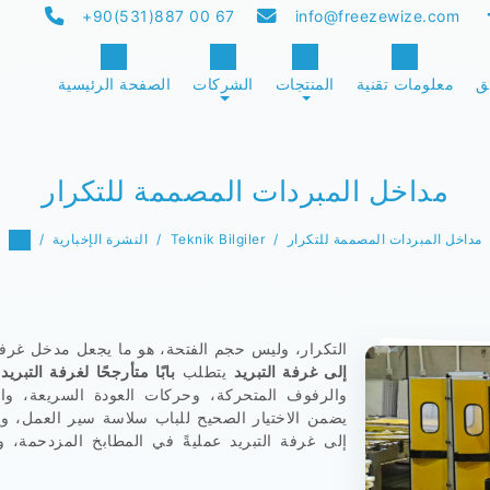
+90(531)887 00 67
info@freezewize.com
ق
معلومات تقنية
المنتجات
الشركات
الصفحة الرئيسية
مداخل المبردات المصممة للتكرار
مداخل المبردات المصممة للتكرار
Teknik Bilgiler
النشرة الإخبارية
التكرار، وليس حجم الفتحة، هو ما يجعل مدخل غرفة
إلى غرفة التبريد
يتطلب
بابًا متأرجحًا لغرفة التبريد
ي
والرفوف المتحركة، وحركات العودة السريعة، وال
يضمن الاختيار الصحيح للباب سلاسة سير العمل، وي
إلى غرفة التبريد عمليةً في المطابخ المزدحمة، و