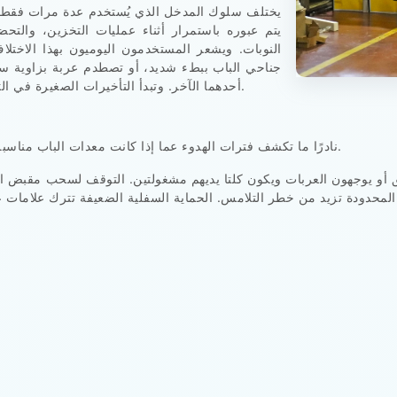
يختلف سلوك المدخل الذي يُستخدم عدة مرات فقط خلا
يتم عبوره باستمرار أثناء عمليات التخزين، والتحضير
النوبات. ويشعر المستخدمون اليوميون بهذا الاختلا
جناحي الباب ببطء شديد، أو تصطدم عربة بزاوية سف
أحدهما الآخر. وتبدأ التأخيرات الصغيرة في التكرار حتى يقوم الموظفون دون وعي بتعديل مسارهم.
نادرًا ما تكشف فترات الهدوء عما إذا كانت معدات الباب مناسبة لحجم العمل الفعلي. أما أوقات الذروة فتكشف ذلك.
اديق أو يوجهون العربات ويكون كلتا يديهم مشغولتين. التوقف لسحب مقبض 