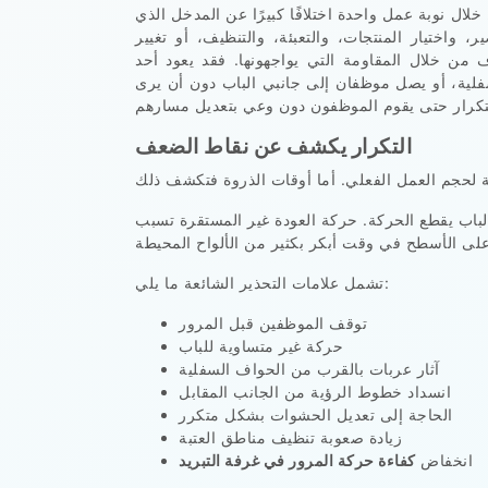
ل نوبة عمل واحدة اختلافًا كبيرًا عن المدخل الذي
، واختيار المنتجات، والتعبئة، والتنظيف، أو تغيير
ف من خلال المقاومة التي يواجهونها. فقد يعود أحد
لية، أو يصل موظفان إلى جانبي الباب دون أن يرى
التكرار يكشف عن نقاط الضعف
الباب يقطع الحركة. حركة العودة غير المستقرة تسبب
تشمل علامات التحذير الشائعة ما يلي:
توقف الموظفين قبل المرور
حركة غير متساوية للباب
آثار عربات بالقرب من الحواف السفلية
انسداد خطوط الرؤية من الجانب المقابل
الحاجة إلى تعديل الحشوات بشكل متكرر
زيادة صعوبة تنظيف مناطق العتبة
انخفاض
كفاءة حركة المرور في غرفة التبريد