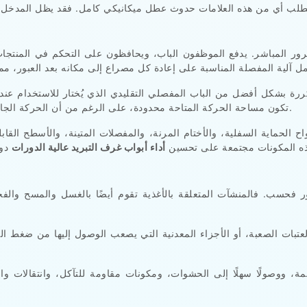
ور المباشر. يدفع الموظفون الباب، ويحافظون على التحكم في المنتجا
رة بشكل أفضل من الباب المفصلي التقليدي الذي يُختار للاستخدام عند 
تكون مساحة الحركة المتاحة محدودة، على الرغم من أن الحركة الجانبية لا تبدو دائمًا طبيعية أثناء دوران الموظفين السريع.
ح الحماية السفلية، والأختام المرنة، والمفصلات المتينة، والأسطح القاب
هذه المكونات مجتمعة على تحسين
أداء أبواب غرف التبريد عالية الدورات
 فحسب. فالمنشآت المتعلقة بالأغذية تقوم أيضًا بالغسل والمسح والفح
العتبات الصعبة، أو الأجزاء المعدنية التي يصعب الوصول إليها من ضغط 
ة، ووصولًا سهلًا إلى الحشوات، ومكونات مقاومة للتآكل، وانتقالات واض