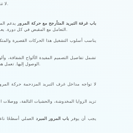
لا تتطلب أي من هذه العلامات حدوث عطل ميكانيكي كامل. فقد يظل المدخل قابلاً للإغلاق حتى مع عدم ملاءمته للاستخدام المتكرر.
باب غرفة التبريد المتأرجح مع حركة المرور
يدعم المر
التعامل مع المقبض في كل دورة. يعمل آلية المفصلة المناسبة على إعادة كل مصراع إلى مكانه بعد العبور، مما يجعل المدخل جاهزًا لاستقبال حركة المرور القادمة.
يناسب أسلوب التشغيل هذا الحركات القصيرة والمتكر
تشمل تفاصيل التصميم المفيدة الألواح الشفافة، وألوا
دون تحويل التلامس الروتيني إلى أعمال صيانة مستمرة.
الوصول إليها. تعمل 
لا تواجه مداخل غرف التبريد المزدحمة حركة المرور
تزيد الزوايا المخدوشة، والحشيات التالفة، ووصلات 
يجب أن يوفر
باب المرور المبرد
العملي أسطحًا ناعم