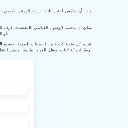
يجب أن يعكس اختيار الباب ذروة الروتين اليومي، 
يمكن أن يناسب الوصول القياسي بالمفصلات غرف التخز
.
أو ا
يقوم نظام التبريد Freezewize بتقييم كل فتحة كجزء من العمليات اليومية. ويصبح
ال
وفقًا لحركة الباب. ويظل المرور طبيعيًا، ويبقى التنظيف سهلًا، وتتآكل الأسطح بشكل أكثر توازنًا، بالإضافة إلى أن احتياجات الصيانة تظل قابلة للتنبؤ بها خلال الاستخدام طويل الأمد.