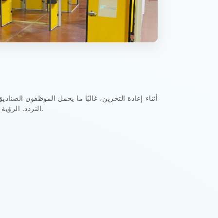
أثناء إعادة التخزين، غالبًا ما يحمل الموظفون الصن
التردد. الرؤية المحدودة تزيد من خطر التلامس. الحماية السفلية الضعيفة تترك علامات على الأسطح في وقت أبكر بكثير من الألواح المحيطة.