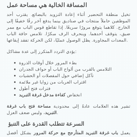
المسافة الخالية هي مساحة عمل
تخيل منطقة التحضير أثناء إعادة التزويد بالبضائع. يقترب أحد
الموظفين حاملاً منتجات في صناديق بينما يدفع آخر رفًا خفيفًا إلى
الخارج. كلاهما يتوقع مرورًا سريعًا. إذا تقاطع قوس الباب مع ممر
ضيق، يتوقف أحدهما. وينحرف الرف مبكرًا. تلامس حافة الباب
المعدات المجاورة. يظل الوصول عمليًا، لكن الحركة تفقد إيقاعها.
يؤدي التردد المتكرر إلى عدة مشاكل:
بطء المرور خلال أوقات الذروة
التلامس بالقرب من ألواح الباب أو حواف الجدران
تآكل إضافي حول المفصلات أو الحشيات
اقتراب العربات من زوايا غير ملائمة
فترات فتح أطول
انخفاض
كفاءة مدخل غرفة التبريد
تشير هذه العلامات عادةً إلى محدودية
مساحة فتح باب غرفة
، وليس ضعف العزل.
التبريد
السرعة تتطلب القدرة على التنبؤ
يعمل
باب غرفة التبريد المتأرجح مع حركة المرور
بشكل أفضل