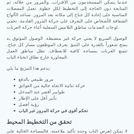
عندما يتمكن المستخدمون من الاقتراب، والمرور من خلاله، ثم
المتابعة دون الحاجة إلى التخطيط لكل خطوة. تعمل المفصلات
المناسبة على إعادة كل جناح إلى مكانه بعد المرور. تساعد الألواح
الشفافة الأشخاص على التعرف على حركة المرور القادمة. تحمي
لوحات الصدمات مناطق التلامس السفلية أثناء حركة العربات.
الوصول السريع لا يعني حركة غير منضبطة. الوصول الموثوق به
يمنح شعوراً بالقدرة على التنبؤ. يعرف الموظفون مسار كل جناح.
تتمتع العربات بمساحة كافية للانعطاف. تظل مناطق العمل
المجاورة خارج نطاق انحناء الباب.
يدعم هذا المزيج ما يلي:
مرور طبيعي بالدفع
حركة ثنائية الاتجاه خالية من العوائق
طوابير أقصر عند المدخل
تأثير أقل على الإطار
رؤية أفضل
تحكم أقوى في حركة المرور عبر الباب
تحقق من التخطيط المحيط
لا يمكن لعرض الباب وحده تأكيد ملاءمته. فالمساحة الخالية على