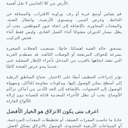
الأرض من كلا الجانبين لا تقل أهمية.
قم بقياس أوسع عربة أو رف، وزاوية الاقتراب، والمسافة عن
الحائط، وعرض الممر، ومستوى الأرضية، وانتقال العتبة،
والمعدات المجاورة، بالإضافة إلى اتجاه عبور الموظفين. يجب أن
يظل مسار الدوران مفتوحًا أثناء العمل العادي، وليس فقط أثناء
فحص التركيب.
تستحق حالة العتبة اهتمامًا خاصًا. تستجيب العجلات الصغيرة
بسرعة للحواف المرتفعة أو الوصلات التالفة. قد تصطدم العربة
التي تفقد اتجاهها بالقرب من المدخل بأجزاء الإطار السفلية حتى
عندما يبدو عرض الفتحة كافيًا.
تؤثر إجراءات التنظيف أيضًا على الاختيار. تحتاج المناطق الرطبة
إلى أسطح يمكن الوصول إليها، ومكونات مقاومة للتآكل، وسهولة
الوصول إلى الحشوات، بالإضافة إلى الحد الأدنى من أماكن تراكم
الأوساخ. يجب أن تظل الأجزاء المعدنية قابلة للصيانة دون إزالة
الألواح العازلة.
اعرف متى يكون الانزلاق هو الخيار الأفضل
عادةً ما تناسب الممرات الضيقة، أو تخطيطات المعدات المزدحمة،
أو المساحات الأرضية المحدودة، الوصول بالانزلاق بشكل أفضل.