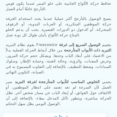
تحافظ حركة الألواح الجانبية على خلو الممر عندما يكون قوس
التأرجح عائقًا أمام العمل.
يصبح الوصول بالتأرجح أكثر عمليةً عندما يحدد استخدام الغرفة
حركة الموظفين المتكررة، أو العربات اليدوية، أو الرفوف
المتحركة، أو الدخول ذو الدورات القصيرة. يجب أن يدعم الخلو
المتاح حركة الألواح بأمان طوال كل نوبة عمل.
يقوم نظام التبريد Freezewize بتقييم
الوصول السريع إلى غرفة
التبريد ذات الأبواب المتأرجحة
من خلال أنماط الحركة الفعلية بدلاً
من الاعتماد على أبعاد الباب وحدها. ويشكل حجم حركة المرور،
وعرض المعدات، والرؤية، وحالة العتبة، وحماية الإطار، وسلوك
السدادات، وضغط التنظيف، بالإضافة إلى التفاوت المسموح به في
الصيانة، التكوين النهائي.
يحمي
الخلوص المناسب للأبواب المتأرجحة لغرفة التبريد
سير
العمل لأن السرعة لم تعد تعتمد على انتظار الموظفين، أو
الالتفاف حول العوائق، أو إبعاد الباب عن مسار شخص آخر. تظل
الحركة مباشرة، ويتطور تآكل المدخل ببطء، بالإضافة إلى أن
الوصول اليومي يظل سهل التحكم.