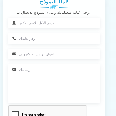
املأ النموذج!
يرجى كتابة متطلباتك وملء النموذج للاتصال بنا.