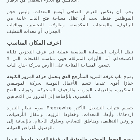
يجب أن يعكس العرض الصافي أوسع المعدات، وليس حجم
الموظفين فقط. يجب أن تظل مساحة فتح الباب خالية من
الرفوف، والمنتجات المكدسة، وطاولات التحضير، وواقيات
الجدران، أو معدات التنظيف.
اعرف المكان المناسب
تظل الأبواب المفصلية القياسية عملية في غرف التخزين قليلة
الاستخدام. أما الأبواب المنزلقة فهي مناسبة للفتحات التي لا
تسمح المساحة المتاحة على الأرض بحركة جناح الباب.
يصبح
باب غرفة التبريد المتأرجح الذي يتحمل حركة المرور الكثيفة
خيارًا أقوى عندما تتسم الأعمال اليومية بحركة الموظفين
المتكررة، والعربات اليدوية، والرفوف المتحركة، ودورات الفتح
القصيرة، بالإضافة إلى المرور في الاتجاهين.
يقوم نظام التبريد Freezewize بتقييم فترات التشغيل الأكثر
ازدحامًا، وأبعاد المعدات، وخطوط الرؤية، وانتقال الأرضيات،
وروتين التنظيف، ومناطق التصادم، وسلوك الأختام، بالإضافة إلى
الوصول لأغراض الصيانة.
يصبح
الوصول المستمر والموثوق إلى غرفة التبريد
ملحوظًا عندما