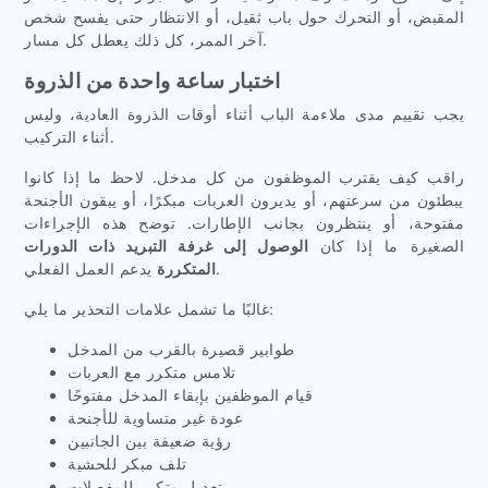
المقبض، أو التحرك حول باب ثقيل، أو الانتظار حتى يفسح شخص
آخر الممر، كل ذلك يعطل كل مسار.
اختبار ساعة واحدة من الذروة
يجب تقييم مدى ملاءمة الباب أثناء أوقات الذروة العادية، وليس
أثناء التركيب.
راقب كيف يقترب الموظفون من كل مدخل. لاحظ ما إذا كانوا
يبطئون من سرعتهم، أو يديرون العربات مبكرًا، أو يبقون الأجنحة
مفتوحة، أو ينتظرون بجانب الإطارات. توضح هذه الإجراءات
الصغيرة ما إذا كان
الوصول إلى غرفة التبريد ذات الدورات
يدعم العمل الفعلي.
المتكررة
غالبًا ما تشمل علامات التحذير ما يلي:
طوابير قصيرة بالقرب من المدخل
تلامس متكرر مع العربات
قيام الموظفين بإبقاء المدخل مفتوحًا
عودة غير متساوية للأجنحة
رؤية ضعيفة بين الجانبين
تلف مبكر للحشية
تعديل متكرر للمفصلات