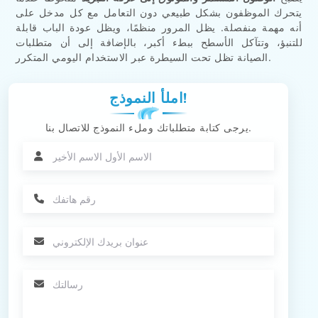
يتحرك الموظفون بشكل طبيعي دون التعامل مع كل مدخل على
أنه مهمة منفصلة. يظل المرور منظمًا، ويظل عودة الباب قابلة
للتنبؤ، وتتآكل الأسطح ببطء أكبر، بالإضافة إلى أن متطلبات
الصيانة تظل تحت السيطرة عبر الاستخدام اليومي المتكرر.
املأ النموذج!
يرجى كتابة متطلباتك وملء النموذج للاتصال بنا.