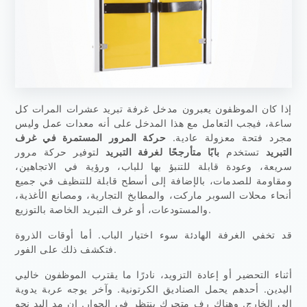
إذا كان الموظفون يعبرون مدخل غرفة تبريد عشرات المرات كل
ساعة، فيجب التعامل مع هذا المدخل على أنه معدات عمل وليس
مجرد فتحة معزولة عادية.
حركة المرور المستمرة في غرف
التبريد
تستخدم
بابًا متأرجحًا لغرفة التبريد
لتوفير حركة مرور
سريعة، وعودة قابلة للتنبؤ بها للباب، ورؤية في الاتجاهين،
ومقاومة للصدمات، بالإضافة إلى أسطح قابلة للتنظيف في جميع
أنحاء محلات السوبر ماركت، والمطابخ التجارية، ومصانع الأغذية،
والمستودعات، أو غرف التبريد الخاصة بالتوزيع.
قد تخفي الغرفة الهادئة سوء اختيار الباب. أما أوقات الذروة
فتكشف ذلك على الفور.
أثناء التحضير أو إعادة التزويد، نادرًا ما يقترب الموظفون خاليي
اليدين. أحدهم يحمل الصناديق الكرتونية. وآخر يوجه عربة يدوية
إلى الخارج. وهناك رف متحرك ينتظر في الجوار. إن مد اليد نحو