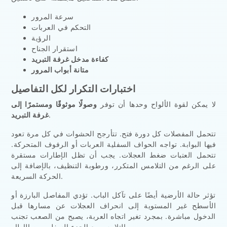
سرعة المرور
التحكم في العربات
الرؤية
استقرار الجناح
كفاءة مدخل غرفة التبريد
متانة أبواب المرور
اختبارات التكرار لكل التفاصيل
لا يمكن لقوة الألواح وحدها أن توفر
وصولًا موثوقًا ومستمرًا إلى
.
غرفة التبريد
تتحمل المفصلات كل دورة فتح. تتأرجح الحشوات في كل مرة تعود
فيها البوابة. تواجه الحواف السفلية العربات أو الرفوف المتحركة.
تتحمل العتبات ضغط العجلات. يجب أن تظل الإطارات مستقرة
على الرغم من التلامس المتكرر، ورطوبة التنظيف، بالإضافة إلى
الحركة السريعة.
تؤثر حالة الأرضية أيضًا على تآكل الباب. تؤدي المفاصل البارزة أو
الأسطح غير المستوية إلى انحراف العجلات عن مسارها قبل
الدخول مباشرة. بمجرد تغير اتجاه العربة، يصبح من الصعب تجنب
التلامس مع الجزء السفلي من الإطار.