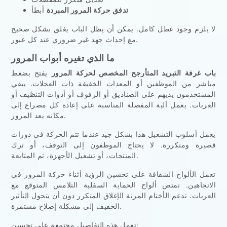
تدفق حركة المرور المبردة
أبطأ
لا يلزم وجود عطل كامل. يمكن أن يظل الباب يغلق بشكل صحيح
مع إحداث جهد غير ضروري عند كل عبور.
ما الذي تغيره أبواب المرور
باب غرفة التبريد المتأرجح المخصص لحركة المرور
يفتح بضغط
مباشر من الموظفين أو المعدات الخفيفة ذات العجلات. يبقي
المستخدمون يديهم على الصناديق أو الرفوف أو أدوات التنظيف أو
العربات. يعمل آلية المفصلة المناسبة على إعادة كل مصراع إلى
مكانه بعد المرور.
يعمل أسلوب التشغيل هذا بشكل جيد عندما تتم الحركة في دورات
قصيرة ومتكررة. لا يحتاج الموظفون إلى التوقف، أو ترك
المنتجات، أو تشغيل الأجهزة، ثم المتابعة.
تعمل الألواح الشفافة على تحسين الرؤية أثناء حركة المرور في
الاتجاهين. تمتص ألواح الحماية السفلية التلامس المتوقع مع
العربات. تدعم الأختام المرنة الإغلاق المتكرر دون أن يتحول التأثير
الخفيف إلى مشكلة إصلاح مستمرة.
تعمل هذه التفاصيل مجتمعة على تحسين: