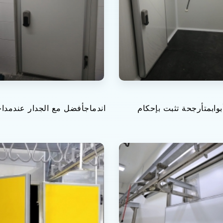
بوابمتأرجحة تثبت بإحكام
اندماجأفضل مع الجدار عندمدا