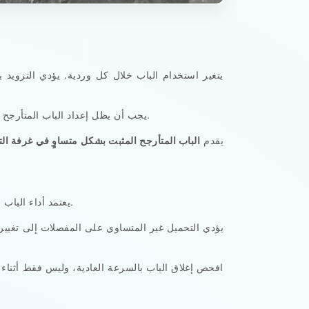
يتغير استخدام الباب خلال كل وردية. يؤدي التزويد 
يجب أن يظل إعداد الباب المتأرجح واحدًا وثابتًا خلال هذه الأنماط المتغيرة. تتطلب قوة مغلق الباب، واستجابة المزلاج، وخلوص التأرجح، ووزن الباب تنسيقًا متوازنًا.
يقدم
الباب المتأرجح المثبت بشكل متساوٍ في غرفة الت
يعتمد أداء الباب اليومي بشكل كبير على موضع الإغلاق النهائي. يجب أن تعود لوح الباب المتأرجح إلى الإطار دون ارتداد أو سحب أو تصحيح يدوي.
يؤدي التحميل غير المتساوي على المفصلات إلى تغيير 
افحص إغلاق الباب بالسرعة العادية، وليس فقط أثناء 