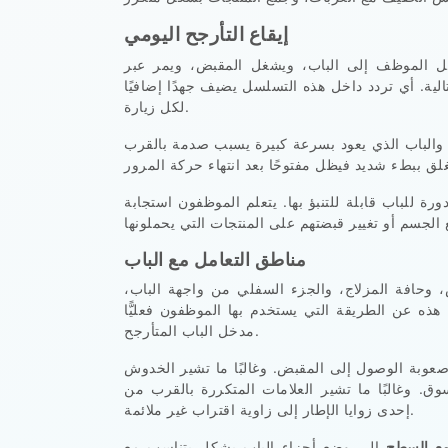
إيقاع التأرجح اليومي
 يصل الموظف إلى الباب، ويشغل المقبض، ويمر عبر
لية. أي تردد داخل هذه التسلسل يضيف جهدًا إضافيًا
لكل زيارة.
 والباب الذي يعود بسرعة كبيرة يسبب صدمة بالقرب
ة للباب قابلة للتنبؤ بها. يتعلم الموظفون استجابة
مناطق التعامل مع الباب
 وحافة المزلاج، والجزء السفلي من واجهة الباب،
ه عن الطريقة التي يستخدم بها الموظفون فعليًّا
مدخل الباب المتأرجح.
صعوبة الوصول إلى المقبض. وغالبًا ما تشير الخدوش
ق. وغالبًا ما تشير العلامات المتكررة بالقرب من
إحدى زوايا الإطار إلى زاوية اقتراب غير ملائمة.
 مع السطح
إلى وضع أجزاء الباب بشكل يتناسب مع