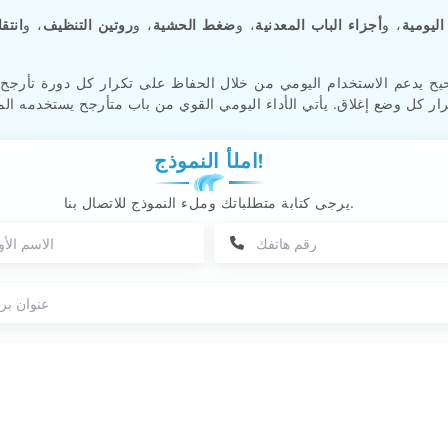
ليومية
، و
أجزاء الباب المعدنية
، و
ضغط الحشية
، و
روتين التنظيف
، و
انتق
 يدعم الاستخدام اليومي من خلال الحفاظ على تكرار كل دورة تأرجح
املأ النموذج!
يرجى كتابة متطلباتك وملء النموذج للاتصال بنا.