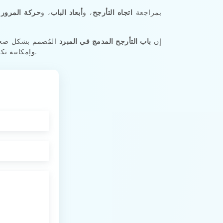
يقوم نظام التبريد Freezewize بمراجعة
اتجاه التأرجح
، و
أبعاد الباب
، و
حركة المرور ا
إن
باب التأرجح المدمج في المبرد
المُصمم بشكل صحيح
وإمكانية تكرار كل وضع إغلاق. يأتي الأداء اليومي القوي من باب متأرجح يستخدمه الموظفون بشكل طبيعي دون الحاجة إلى اهتمام إضافي.