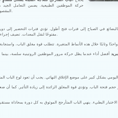
حركة الموظفين الطبيعية. يضمن التعامل الجيد مع
المقصودة بدلاً من سطح الباب أو خط الحشية أو حافة الإطار.
بالبضائع في الصباح إلى فترات فتح أطول. تؤدي فترات التحضير إلى دو
مفتوحًا لنقل المعدات. تضيف إجراءات الإغلاق أنشطة فحص بالقرب من الحشية أو العتبة.
بريد
أفضل أداء عندما يظل حركة مرور الموظفين الروتينية سلسة، بينما ل
حجم فتحة الباب. وتؤدي قوة المغلق الزائدة إلى زيادة التأثير. كما أن 
الاختبار البطيء. ينهي الباب المتأرجح الموثوق به كل دورة بمحاذاة مس