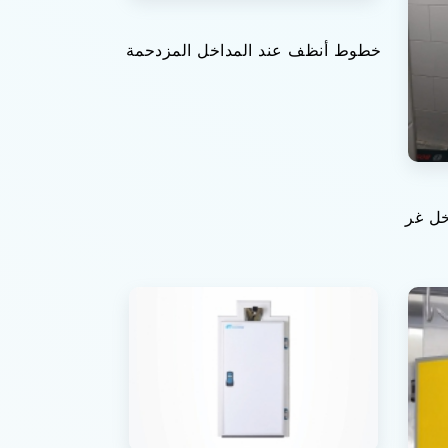
خطوط أنظف عند المداخل المزدحمة
خل غر