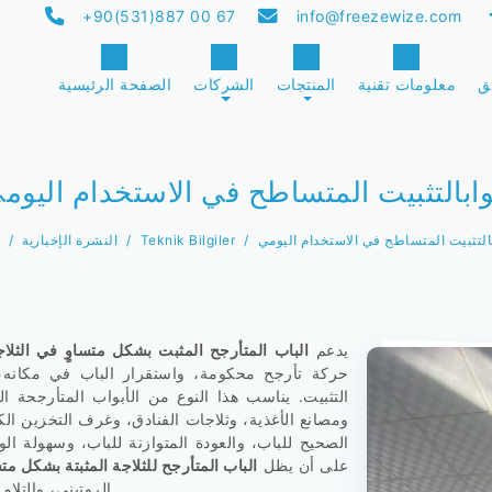
+90(531)887 00 67
info@freezewize.com
ق
معلومات تقنية
المنتجات
الشركات
الصفحة الرئيسية
وابالتثبيت المتساطح في الاستخدام اليوم
بالتثبيت المتساطح في الاستخدام اليومي
Teknik Bilgiler
النشرة الإخبارية
يدعم
الباب المتأرجح المثبت بشكل متساوٍ في الثلاج
حركة تأرجح محكومة، واستقرار الباب في مكانه،
التثبيت. يناسب هذا النوع من الأبواب المتأرجحة 
ومصانع الأغذية، وثلاجات الفنادق، وغرف التخزين ال
الصحيح للباب، والعودة المتوازنة للباب، وسهولة ال
على أن يظل
الباب المتأرجح للثلاجة المثبتة بشكل م
الروتيني، والتلامس الخفيف مع العربات، وجمع المنتجات بشكل متكرر.