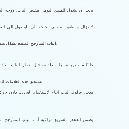
يجب أن يشمل المسح اليومي مقبض الباب، ووجه البا
لا يزال موظفو التنظيف بحاجة إلى الوصول إلى المنا
يدعم العمل اليومي للمُنظفين عندما تتبع أسطح الباب مسار مسح مباشر واحد من لوح الحائط باتجاه واجهة الباب.
الباب المتأرجح المثبت بشكل متسا
غالبًا ما تظهر تغييرات طفيفة قبل تعطل الباب. يلا
تستحق هذه العلامات المراجعة المبكرة. غالبًا ما يؤدي استبدال جزء واحد من الباب دون فحص هندسة الحركة الكاملة إلى تحويل الضغط نحو مكون آخر.
سجل سلوك الباب أثناء الاستخدام العادي. قارن حركة
يضمن الفحص السريع مراقبة أداء الباب المتأرجح.