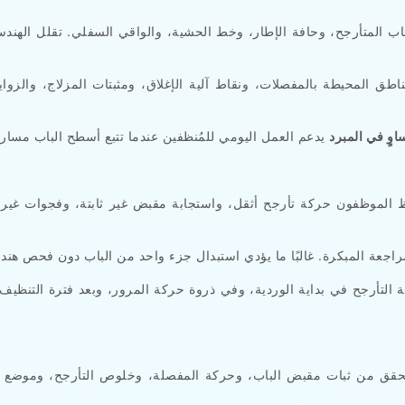
ب المتأرجح، وحافة الإطار، وخط الحشية، والواقي السفلي. تقلل الهند
طق المحيطة بالمفصلات، ونقاط آلية الإغلاق، ومثبتات المزلاج، والزواي
وٍ في المبرد
حظ الموظفون حركة تأرجح أثقل، واستجابة مقبض غير ثابتة، وفجوات غير
 التأرجح في بداية الوردية، وفي ذروة حركة المرور، وبعد فترة التنظيف
 تحقق من ثبات مقبض الباب، وحركة المفصلة، وخلوص التأرجح، وموضع ا