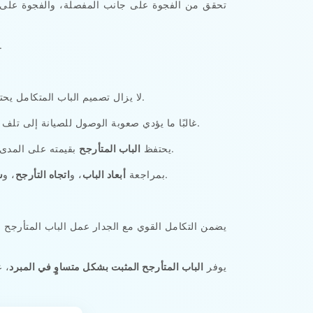
تحقق من الفجوة على جانب المفصلة، والفجوة على ج
إلى تحكم في التفاوتات يدعم كل من تشطيب الباب
لا يزال تصميم الباب المتكامل يحتاج إلى وصول عملي للصيانة. تتطلب المفصلات، ومغلق الباب، والمزلاج، والحشية، ومثبتات الإطار تعديلًا دون إزالة ألواح الجدار.
غالبًا ما يؤدي صعوبة الوصول للصيانة إلى تلف الزخرفة، وتوسع خطوط مانع التسرب، واختلال محاذاة قطع الغيار. ومن ثم، فإن كل عملية إصلاح تضعف التكامل الأصلي للباب.
بقيمته على المدى الطويل عندما يتمكن الفنيون من الوصول إلى أجزاء الباب مع الحفاظ على سطح الجدار، ومانع تسرب الإطار، وتشطيب الألواح.
يحتفظ
الباب المتأرجح
قبل الإنتاج.
يقوم نظام التبريد Freezewize بمراجعة
أبعاد الباب
، و
اتجاه التأرجح
، و
س
يضمن التكامل القوي مع الجدار عمل الباب المتأرجح 
يوفر
الباب المتأرجح المثبت بشكل متساوٍ في المبرد
، ع