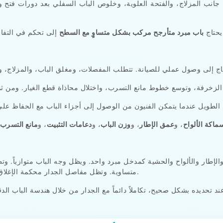
انب المزلاج، والفتحة العلوية، وخلوص الباب السفلي بعد دورات فتح
 والحركة الميكانيكية.
يحتاج
باب مبرد متأرجح مركب بشكل متساوٍ مع السطح
ماكة الألواح
، و
عمق الإطار
، و
وزن الباب
، و
دعامات التثبيت
، و
مانع التسرب
والإطار والألواح والحشية كمدخل مبرد واحد. ويظل وجه الباب متوازياً. 
متساوية. وتظل مفاصل الجدار محكمة الإغلاق. وتظل أعمال الصيانة محدودة في المنطقة المحيطة.
ند تحديده بشكل صحيح، تكاملاً دائماً مع الجدار من خلال هندسة الباب الد