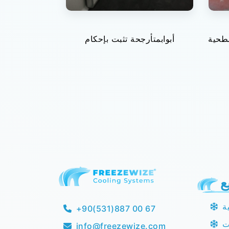
سطحية
أبوابمتأرجحة تثبت بإحكام
ع
ة
+90(531)887 00 67
ت
info@freezewize.com