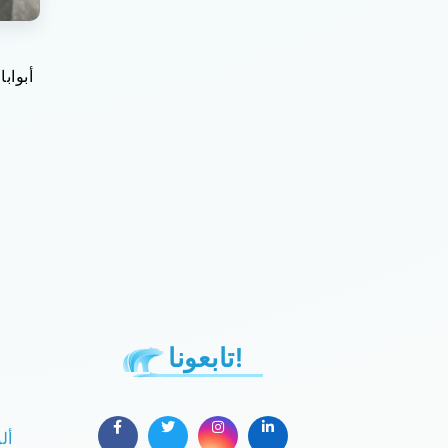
أبواب
تابعونا!
أل