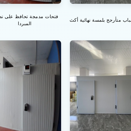
فتحات مدمجة تحافظ على نظ
اب متأرجح بلمسة نهائية أكث
المبردا