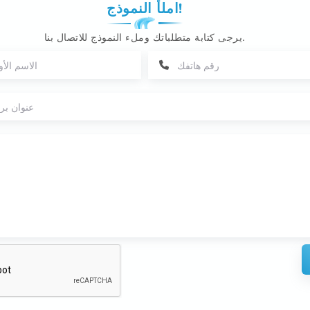
املأ النموذج!
يرجى كتابة متطلباتك وملء النموذج للاتصال بنا.