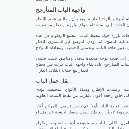
واجهة الباب المتأرجح
المتأرجح بالألواح العازلة. يجب أن يتطابق عمق الإطار
ات بارزة حول محيط الباب. تتجمع الرطوبة في هذه
ملية المسح. كما يؤدي الموضع غير المستوي للإطار
إلى فتحة لوحة محددة بدقة، ومناطق تثبيت صلبة،
اب المتأرجح على بقاء واجهة الباب قريبة من سطح
الجدار مع حماية الغلاف العازل.
نقل حمل الباب
، ومثبتات الإطار، وهيكل الألواح المحيطة. تؤدي
ير فجوة الباب أولاً. ثم يصبح تشغيل المزلاج أكثر
ا. بعد ذلك يصبح ضغط الحشية غير متساوٍ.
زن الكلي للباب، ومجموعة أدوات التثبيت، وتكرار
حاذاة الباب المثبت بشكل متساطح أثناء الاستخدام