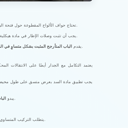
تحتاج حواف الألواح المقطوعة حول فتحة الباب إلى تعزيز دقيق. لا توفر حواف الرغوة غير المدعومة أو حواف الألواح الضعيفة تثبيتًا موثوقًا به لباب متأرجح عالي الاستخدام.
يجب أن تثبت وصلات الإطار في مادة هيكلية مستقرة. كما تحتاج مفاصل الألواح بالقرب من الفتحة إلى وضع دقيق حتى لا يؤدي حمل الباب إلى الشد على الوصلات الضعيفة.
أداءً أفضل عندما يشكل دعم حواف الألواح جزءًا من المواصفات الأصلية للباب بدلاً من أن يكون تصحيحًا في موقع التركيب.
يقدم
الباب المتأرجح المثبت بشكل متساوٍ في ال
يعتمد التكامل مع الجدار أيضًا على الانتقالات ا
يجب تطبيق مادة السد بعرض متسق على طول محيط الب
ذو الختم المحيطي النظيف متكاملًا لأن كل حافة من حواف الباب تلتقي بسطح الجدار من خلال انتقال واحد مدروس.
يبدو
البا
يتطلب التركيب المتساوي تفاوتات دقيقة للباب. فالفراغ الضيق جدًّا يؤدي إلى الاحتكاك، بينما الفراغ الزائد يضعف الجودة البصرية ويؤثر على أداء الحشية.