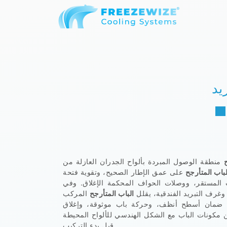
يد
منطقة الوصول المبردة بألواح الجدران العازلة من
باب المتأرجح
على عمق الإطار الصحيح، وتقوية فتحة
 المستقر، ووصلات الحواف المحكمة الإغلاق. وفي
 وغرف التبريد الفندقية، يقلل
الباب المتأرجح
المركب
ع ضمان أسطح أنظف، وحركة باب موثوقة، وإغلاق
ونات الباب مع الشكل الهندسي للألواح المحيطة
قبل بدء التركيب.