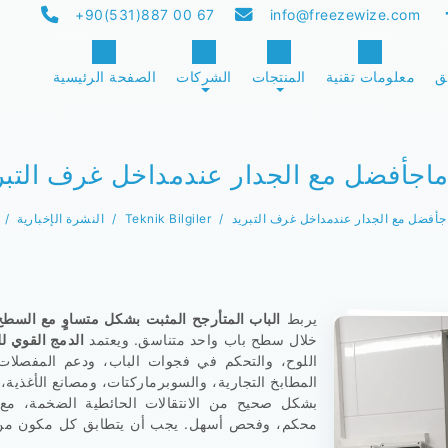
+90(531)887 00 67
info@freezewize.com
ق
معلومات تقنية
المنتجات
الشركات
الصفحة الرئيسية
ماجأفضل مع الجدار عندمداخل غرف التبر
اجأفضل مع الجدار عندمداخل غرف التبريد
Teknik Bilgiler
النشرة الإخبارية
يربط
الباب المتأرجح المثبت بشكل متساوٍ مع السطح
خلال سطح باب واحد متناسق. ويعتمد
الدمج القوي لل
اللوح، والتحكم في فجوات الباب، ودعم المفصلات
المطابخ التجارية، والسوبرماركتات، ومصانع الأغذية،
بشكل صحيح من الانتقالات الحائطية الضخمة، م
محكم، وفحص أسهل. يجب أن يتطابق كل مكون من مك