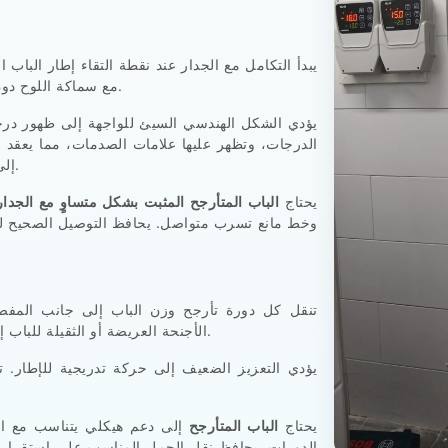
يبدأ التكامل مع الجدار عند نقطة التقاء إطار الباب 
مع سماكة اللوح دون الحاجة إلى استخدام حواف بارزة أو تجاويف عميقة.
يؤدي الشكل الهندسي السيئ للواجهة إلى ظهور درج
الدرجات، وتظهر عليها علامات الصدمات، مما يعقد ع
إلى تغيير حافة الباب، وتلامس الحشية، ومحاذاة المزلاج.
يحتاج
الباب المتأرجح المثبت بشكل متساوٍ مع الجدار
وخط مانع تسرب متواصل. يحافظ التوصيل الصحيح للب
تنقل كل دورة تأرجح وزن الباب إلى جانب المفصلة
الأجنحة العريضة أو الثقيلة للباب إلى خلق رافعة أقوى بالقرب من نقاط التثبيت العلوية.
يؤدي التعزيز الضعيف إلى حركة تدريجية للإطار. تتغ
صعوبة لاحقً
يحتاج
الباب المتأرجح
إلى دعم هيكلي يتناسب مع الو
الدورات. يحافظ نقل الحمل المناسب على استقرار م