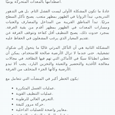
اصطدامها بالمعدات المتحركة يوميًا.
عادةً ما تكون المشكلة الأولى ليست الفشل التام. بل هي التدهور
التدريجي. تبدأ الزوايا في الظهور بمظهر متعب. يصبح تآكل السطح
مرئيًا. تبدأ المناطق القريبة من المداخل والمصارف والعتبات
ومسارات المعدات في الظهور بمظهر أقدم من بقية الغرفة.
بمجرد حدوث ذلك، يصبح التنظيف أقل كفاءة وتتوقف الغرفة عن
تقديم المعيار الذي يرغب المشغلون في الحفاظ عليه.
المشكلة الثانية هي أن التآكل المرئي غالبًا ما يتحول إلى شكوك
تشغيلية. حتى عندما لا تزال الأرضية صالحة للاستخدام، يمكن أن
تعطي انطباعًا سيئًا في الأماكن التي تهم فيها النظافة. في مجالات
معالجة الأغذية والتحضير والتعبئة والتخزين البارد، يجب ألا تبدو
الأرضية وكأنها الجزء المتخلف من الغرفة.
يكون الخطر أكبر في المنشآت التي تتعامل مع:
عمليات الغسل المتكررة.
عمليات التنظيف القوية.
التعرض العالي للرطوبة.
حركة مرور كثيفة.
معايير واضحة للعمليات الداخلية.
توقعات السلامة الغذائية والتدقيق.