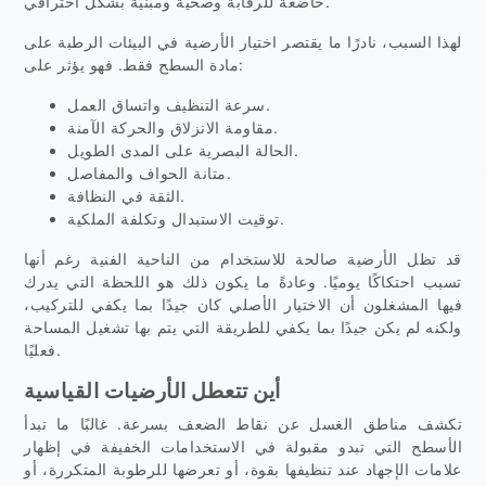
خاضعة للرقابة وصحية ومبنية بشكل احترافي.
لهذا السبب، نادرًا ما يقتصر اختيار الأرضية في البيئات الرطبة على
مادة السطح فقط. فهو يؤثر على:
سرعة التنظيف واتساق العمل.
مقاومة الانزلاق والحركة الآمنة.
الحالة البصرية على المدى الطويل.
متانة الحواف والمفاصل.
الثقة في النظافة.
توقيت الاستبدال وتكلفة الملكية.
قد تظل الأرضية صالحة للاستخدام من الناحية الفنية رغم أنها
تسبب احتكاكًا يوميًا. وعادةً ما يكون ذلك هو اللحظة التي يدرك
فيها المشغلون أن الاختيار الأصلي كان جيدًا بما يكفي للتركيب،
ولكنه لم يكن جيدًا بما يكفي للطريقة التي يتم بها تشغيل المساحة
فعليًا.
أين تتعطل الأرضيات القياسية
تكشف مناطق الغسل عن نقاط الضعف بسرعة. غالبًا ما تبدأ
الأسطح التي تبدو مقبولة في الاستخدامات الخفيفة في إظهار
علامات الإجهاد عند تنظيفها بقوة، أو تعرضها للرطوبة المتكررة، أو