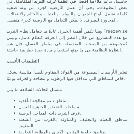
خامساً، يدعم
ملاءمة أفضل في أنظمة غرف التبريد المتكاملة
. في
بعض التطبيقات، يجب أن تعمل الأرضية كجزء من بيئة صحية
كاملة تشمل ألواح الجدران والأبواب والعتبات والأختام والانتقالات
المجاورة للصرف. لا يمكن التعامل مع الأرضية كجزء منفصل.
وهنا تكمن أهمية الخبرة. عادةً ما يتعامل نظام التبريد Freezewize
مع هذه المشاريع من خلال النظر إلى الغرفة كنظام عامل، وليس
كمجموعة من المنتجات المنفصلة. في مناطق الغسل، فإن هذه
النظرة النظامية هي ما يمنع استخدام مادة جيدة بطريقة خاطئة.
التطبيقات الأنسب
تعتبر الأرضيات المصنوعة من الفولاذ المقاوم للصدأ مناسبة بشكل
خاص للمناطق التي تتداخل فيها الرطوبة والنظافة والحركة يوميًا.
تشمل الحالات الشائعة ما يلي:
مناطق دعم معالجة الأغذية.
مساحات التحضير الجاهزة للغسل.
غرف التبريد ذات المداخل الرطبة.
مناطق التعبئة والتغليف والمناولة بالقرب من أنشطة
التنظيف.
مناطق خلفية المتاجر الكبرى والمطابخ التجارية.