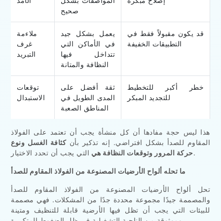
إصلاح مبكرة
المواصفات بشكل
الأمد
صحيح
قد يكون مقبولاً فقط في
يعمل بشكل جيد
ملاءمة
التطبيقات الخفيفة
في الأماكن التي
غرف
تتداخل فيها
التبريد
النظافة والمتانة
خطر أكبر للتخطيط
ثقة أفضل على
توقعات
للتجديد المبكر
المدى الطويل في
الاستبدال
المناطق الصعبة
هذا ليس حجة مفادها أن كل منشأة يجب أن تعتمد على الفولاذ
المقاوم للصدأ بشكل افتراضي. إنه تذكير بأن
كثافة الغسل ونوع
التي يجب أن تحدد الاختيار.
حركة المرور وتوقعات النظافة هي
ما تحله ألواح الأرضيات المصنوعة من الفولاذ المقاوم للصدأ
تحل ألواح الأرضيات المصنوعة من الفولاذ المقاوم للصدأ
والمصممة جيدًا مجموعة محددة جدًا من المشكلات. فهي مصممة
للبيئات التي يجب أن تظل فيها الأرضية قابلة للتنظيف ومتينة
وموثوقة من الناحية التشغيلية في ظل الضغوط المتكررة.