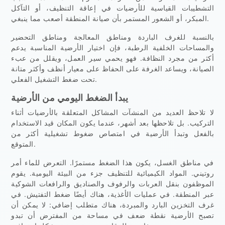
التشطيبات القياسية للأرضيات في إعاقة التنظيف، أو التآكل
المبكر، أو الشعور المستمر بأن صيانة المنطقة أصعب مما ينبغي.
بالنسبة للغرف الباردة ومناطق المعالجة ومناطق التحضير
والمساحات الخلفية الرطبة، فإن اختيار الأرضية المناسبة يدعم
أكثر من مجرد النظافة. فهو يحمي سير العمل، ويقلل من عبء
الصيانة، ويساعد الغرفة على الحفاظ على معيار أنظف وأكثر متانة
تحت ضغط التشغيل الفعلي.
يبدأ الضغط اليومي من الأرضية
لا تلاحظ العديد من المنشآت المشاكل المتعلقة بالأرضيات أثناء
التركيب. بل تلاحظها بعد أشهر، عندما يكون المكان قيد الاستخدام
بالفعل وتبدأ الأرضية في امتصاص ضغوط تشغيلية أكثر من
المتوقع.
في مناطق الغسل، يكون هذا الضغط مستمرًا. التعرض للماء أمر
روتيني. المواد الكيميائية للتنظيف جزء من البيئة اليومية. يقوم
الموظفون بنقل العربات والرفوف والصناديق والرافعات الشوكية
عبر المنطقة. في عمليات الأغذية، هناك أيضًا ضغط التفتيش. في
غرف التخزين البارد والمبردة، هناك متطلب إضافي: لا يمكن أن
تصبح الأرضية نقطة ضعف في مساحة من المفترض أن تبدو