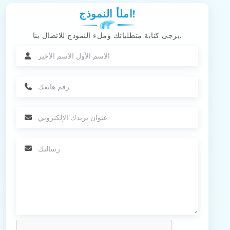
املأ النموذج!
يرجى كتابة متطلباتك وملء النموذج للاتصال بنا.