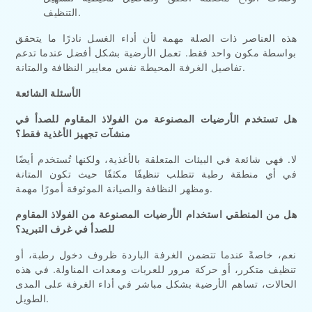
التنظيف.
هذه العناصر ذات الصلة مهمة لأن أداء الغسل نادرًا ما يتحقق
بواسطة مكون واحد فقط. تعمل الأرضية بشكل أفضل عندما تدعم
تفاصيل الغرفة المحيطة نفس معايير النظافة والمتانة.
الأسئلة الشائعة
هل تستخدم الأرضيات المصنوعة من الفولاذ المقاوم للصدأ في
منشآت تجهيز الأغذية فقط؟
لا. فهي شائعة في البيئات المتعلقة بالأغذية، ولكنها تُستخدم أيضًا
في أي منطقة رطبة تتطلب تنظيفًا مكثفًا حيث تكون المتانة
ومظهر النظافة والصيانة الموثوقة أمورًا مهمة.
هل من المنطقي استخدام الأرضيات المصنوعة من الفولاذ المقاوم
للصدأ في غرف التبريد؟
نعم، خاصةً عندما تتضمن الغرفة الباردة ظروف دخول رطبة، أو
تنظيف متكرر، أو حركة مرور للعربات ومعدات المناولة. في هذه
الحالات، تساهم الأرضية بشكل مباشر في أداء الغرفة على المدى
الطويل.