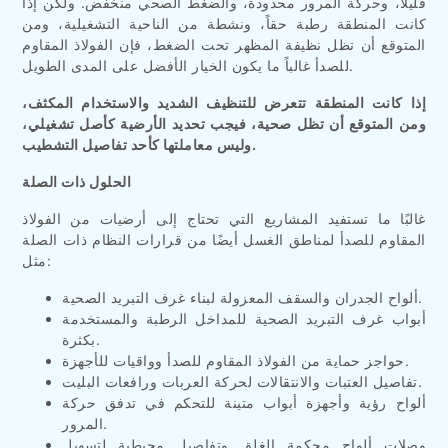
قليلاً، وحركة المرور محدودة، والضغط الصحي منخفض. ولكن إذا
كانت المنطقة رطبة حقاً، ونشطة من الناحية التشغيلية، ومن
المتوقع أن تظل نظيفة المظهر تحت الضغط، فإن الفولاذ المقاوم
للصدأ غالباً ما يكون الخيار الأفضل على المدى الطويل.
إذا كانت المنطقة تتعرض للتنظيف الشديد والاستخدام المكثف،
ومن المتوقع أن تظل صحية، فيجب تحديد الأرضية كأصل تشغيلي،
وليس معاملتها كأحد تفاصيل التشطيب.
الحلول ذات الصلة
غالبًا ما تستفيد المشاريع التي تحتاج إلى أرضيات من الفولاذ
المقاوم للصدأ لمناطق الغسل أيضًا من قرارات النظام ذات الصلة
مثل:
ألواح الجدران والسقف المعزولة لبناء غرف التبريد الصحية.
أبواب غرف التبريد الصحية للمداخل الرطبة والمستخدمة
بكثرة.
حواجز حماية من الفولاذ المقاوم للصدأ وواقيات للأجهزة.
تفاصيل العتبات والانتقالات لحركة العربات ورافعات البليت.
ألواح رؤية وأجهزة أبواب متينة للتحكم في تدفق حركة
المرور.
وصلات ألواح محكمة الغلق وتفاصيل محيطية لتسهيل