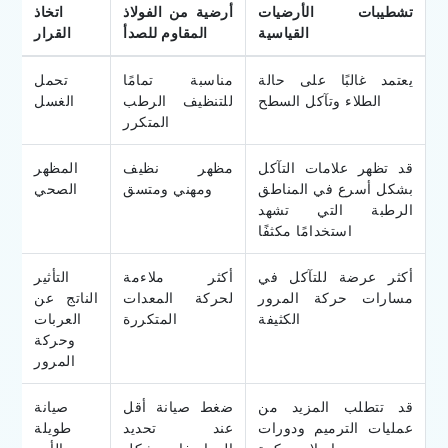
تشطيبات الأرضيات
أرضية من الفولاذ
اتخاذ
القياسية
المقاوم للصدأ
القرار
يعتمد غالبًا على حالة
مناسبة تمامًا
تحمل
الطلاء وتآكل السطح
للتنظيف الرطب
الغسل
المتكرر
قد تظهر علامات التآكل
مظهر نظيف
المظهر
بشكل أسرع في المناطق
ومهني ومتسق
الصحي
الرطبة التي تشهد
استخدامًا مكثفًا
أكثر عرضة للتآكل في
أكثر ملاءمة
التأثير
مسارات حركة المرور
لحركة المعدات
الناتج عن
الكثيفة
المتكررة
العربات
وحركة
المرور
قد تتطلب المزيد من
ضغط صيانة أقل
صيانة
عمليات الترميم ودورات
عند تحديد
طويلة