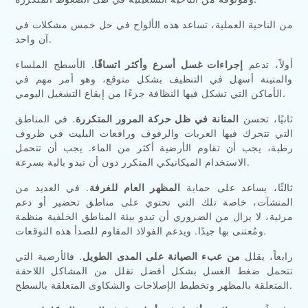
من الناحية العملية، تساعد هذه الألواح في حل خمس مشكلات في
آن واحد.
أولاً، تدعم
إجراءات غسل أسرع وأكثر اتساقًا
. الأسطح الملساء
والمتينة أسهل في التنظيف بشكل متوقع، وهو أمر مهم في
الأماكن التي تشكل فيها النظافة جزءًا من إيقاع التشغيل اليومي.
ثانيًا، تحسن
المتانة في ظل حركة المرور المتكررة
. في المناطق
التي تتحرك فيها العربات والرفوف ورافعات البليت في ظروف
رطبة، يجب أن تقاوم الأرضية أكثر من الماء. يجب أن تتحمل
الاستخدام الميكانيكي المتكرر دون أن تبدو بالية بسرعة.
ثالثًا، يساعد على حماية
المظهر العام للغرفة
. في العديد من
المنشآت، خاصة تلك التي تحتوي على مناطق تحضير أو دعم
مرئية، لا يزال من الضروري أن تبدو بيئة المناطق الخلفية منظمة
ومُعتنى بها جيدًا. ويدعم الفولاذ المقاوم للصدأ هذه التوقعات.
رابعاً، يقلل
من عبء الصيانة على المدى الطويل
. فالأرضية التي
تتحمل ضغط الغسل بشكل أفضل تقلل من المشاكل اللاحقة
المتعلقة بالمظهر وتخطيط الإصلاحات والشكاوى المتعلقة بالسطح.