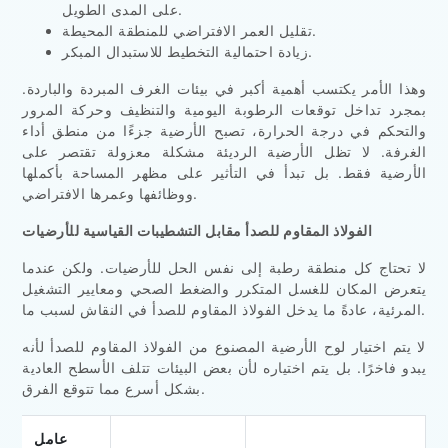
على المدى الطويل.
تقليل العمر الافتراضي للمنطقة المحيطة.
زيادة احتمالية التخطيط للاستبدال المبكر.
وهذا الأمر يكتسب أهمية أكبر في بيئات الغرف المبردة والباردة.
بمجرد تداخل توقعات الرطوبة اليومية والتنظيف وحركة المرور
والتحكم في درجة الحرارة، تصبح الأرضية جزءًا من منطق أداء
الغرفة. لا تظل الأرضية الرديئة مشكلة معزولة تقتصر على
الأرضية فقط. بل تبدأ في التأثير على مظهر المساحة بأكملها
ووظائفها وعمرها الافتراضي.
الفولاذ المقاوم للصدأ مقابل التشطيبات القياسية للأرضيات
لا تحتاج كل منطقة رطبة إلى نفس الحل للأرضيات. ولكن عندما
يتعرض المكان للغسل المتكرر والضغط الصحي ومعايير التشغيل
المرئية، عادةً ما يدخل الفولاذ المقاوم للصدأ في النقاش لسبب ما.
لا يتم اختيار لوح الأرضية المصنوع من الفولاذ المقاوم للصدأ لأنه
يبدو فاخرًا. بل يتم اختياره لأن بعض البيئات تتلف الأسطح العادية
بشكل أسرع مما تتوقع الفرق.
عامل