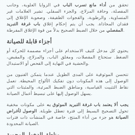
تحقق من
أداء مانع تسرب الباب
في الزوايا العلوية، وجانب
المفصلة، وحافة المزلاج، والجزء السفلي. تشير العلامات غير
المتساوية، والرطوبة، والفجوات الطفيفة، وصعوبة الإغلاق إلى
فقدان المحاذاة. يجب أن يتم إحكام إغلاق
باب غرفة التبريد
من خلال الضبط الصحيح بدلاً من قوة الإغلاق المفرطة.
المفصلي
أجزاء قابلة للصيانة
يحتوي كل مدخل كثيف الاستخدام على أجزاء مصممة للحركة أو
الضغط. ستحتاج المفصلات، ومغلق الباب، والمزلاج، والمقبض،
والحشية في النهاية إلى الفحص أو الاستبدال.
تتحسن الموثوقية على المدى الطويل عندما يتمكن الفنيون من
الوصول إلى هذه المكونات دون تفكيك الألواح المحيطة. تعمل
نقاط التثبيت القياسية، ومناطق الضبط المرئية، والمثبتات التي
يسهل الوصول إليها على تبسيط أعمال الصيانة.
يجب ألا يعتمد باب غرفة التبريد الموثوق به
على مكونات مخفية
تحول التصحيح البسيط إلى فترة تعطل طويلة.
الوصول لأغراض
الصيانة
هو جزء من أداء المنتج، خاصة في المنشآت ذات فترات
الصيانة المحدودة.
مناطق الدخول المحمية