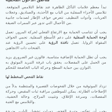
تبدأ معظم علامات التآكل الظاهرة عند نقاط التلامس المتوقعة.
تتلامس الأجزاء السفلية من الباب مع الأحذية، والصناديق، وعجلات
العربات، وأدوات التنظيف. تتعرض حواف الإطار لصدمات جانبية
من الأحمال التي تدور عبر الممرات الضيقة.
يجب أن تتناسب الحماية مع الارتفاع الفعلي لحركة المرور. تعمل
لوحة الحماية السفلية
على دعم الأسطح السفلية. تحمي الحواف
المقواة الزوايا. تعمل
نافذة الرؤية
على تحسين الرؤية عند
الفتحات ذات الاتجاهين.
يجب أن تظل الحماية الإضافية متناسبة. فالوزن غير الضروري يزيد
من الحمل على المفصلات. يحقق باب غرفة التبريد الموثوق به
التوازن بين حماية السطح وحركة الباب الخاضعة للتحكم.
نقاط الفحص المخطط لها
تزداد الموثوقية من خلال الفحوصات القصيرة والمنتظمة بدلاً من
الإصلاحات الطارئة. يمكن للموظفين مراقبة ثبات المقبض، وحركة
المفصلات، وسرعة الإغلاق، وتثبيت المزلاج، وحالة الحشية،
والتلامس مع العتبة.
يجب أن تعكس وتيرة الفحص دورات تشغيل الباب، ودرجة