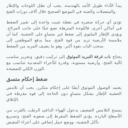
يبدأ الأداء طويل الأمد بالهندسة. يجب أن تظل اللوحات والإطار
والمفصلات والعتبة في الموضع الصحيح خلال آلاف دورات الفتح.
تؤدي أي حركة صغيرة في نقطة تثبيت واحدة إلى تغيير الضغط
في أماكن أخرى. فاللوحة المترهلة تضع عبئًا على جانب المزلاج.
ويؤدي الإطار الملتوي إلى ضغط غير متساوٍ على الحشية. كما أن
ملامسة الأرضية تزيد من قوة الفتح. مما يدفع الموظفين إلى
سحب الباب بقوة أكبر، وهو ما يضيف المزيد من الضغط.
يحتاج
باب غرفة التبريد الموثوق
إلى تركيب دقيق، وتعزيز مناسب
لآلية الفتح، وأرضية مستوية، وقدرة للأجزاء المعدنية تتناسب مع
الوزن الكلي للصفيحة.
ضغط إحكام متسق
يعتمد الوصول الموثوق أيضًا على إحكام متكرر. يجب أن تلامس
الحشية الإطار بشكل متساوٍ دون الحاجة إلى قوة مفرطة في
الإغلاق.
يسمح التلامس الضعيف بدخول الهواء الدافئ الرطب بالقرب من
الأسطح الباردة. يؤدي الضغط المفرط إلى صعوبة الفتح، وتسريع
تآكل الحشية، ووضع حمل إضافي على أجزاء المقبض.