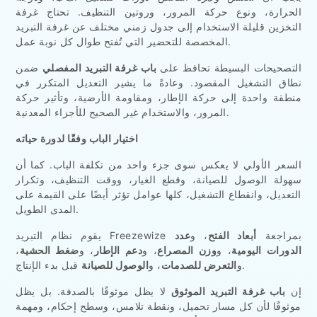
الحرارة، ونوع حركة المرور، وروتين التنظيف. تحتاج غرفة
التخزين قليلة الاستخدام إلى جدول زمني مختلف عن غرفة التبريد
المخصصة للتحضير التي تُفتح طوال كل نوبة عمل.
التصحيحات البسيطة تحافظ على
باب غرفة التبريد المفصلي
ضمن
نطاق التشغيل المقصود. وعادةً ما يشير التعديل المتكرر في
منطقة واحدة إلى حركة الإطار، ومقاومة الأرضية، وتأثير حركة
المرور، والاستخدام غير الصحيح للأجزاء المعدنية.
اختيار الباب وفقًا لدورة حياته
السعر الأولي لا يعكس سوى جزء واحد من تكلفة الباب. كما أن
سهولة الوصول للصيانة، وقطع الغيار، ووقت التنظيف، وتكرار
التعديل، وانقطاع التشغيل، كلها عوامل تؤثر أيضًا على القيمة على
المدى الطويل.
يقوم نظام التبريد Freezewize بمراجعة
أبعاد الفتح
، و
عدد
الدورات اليومية
، و
وزن المصراع
، و
دعم الإطار
، و
ضغط الحشية
،
قبل بدء الإنتاج.
و
التعرض للصدمات
، و
الوصول للصيانة
إن
باب غرفة التبريد الموثوق
لا يظل موثوقًا بالصدفة. بل يظل
موثوقًا لأن كل مسار تحميل، ونقطة تلامس، وسطح إحكام، ومهمة