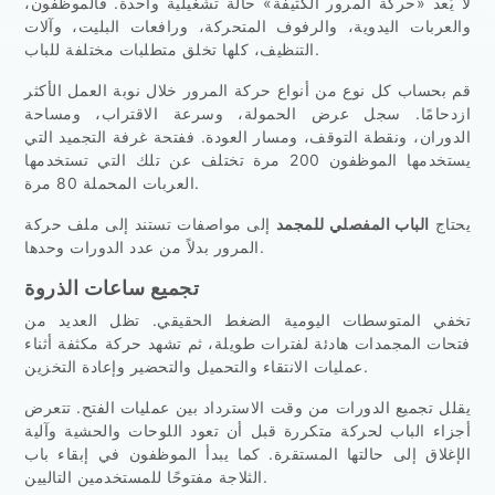
لا يُعد «حركة المرور الكثيفة» حالة تشغيلية واحدة. فالموظفون،
والعربات اليدوية، والرفوف المتحركة، ورافعات البليت، وآلات
التنظيف، كلها تخلق متطلبات مختلفة للباب.
قم بحساب كل نوع من أنواع حركة المرور خلال نوبة العمل الأكثر
ازدحامًا. سجل عرض الحمولة، وسرعة الاقتراب، ومساحة
الدوران، ونقطة التوقف، ومسار العودة. ففتحة غرفة التجميد التي
يستخدمها الموظفون 200 مرة تختلف عن تلك التي تستخدمها
العربات المحملة 80 مرة.
يحتاج
الباب المفصلي للمجمد
إلى مواصفات تستند إلى ملف حركة
المرور بدلاً من عدد الدورات وحدها.
تجميع ساعات الذروة
تخفي المتوسطات اليومية الضغط الحقيقي. تظل العديد من
فتحات المجمدات هادئة لفترات طويلة، ثم تشهد حركة مكثفة أثناء
عمليات الانتقاء والتحميل والتحضير وإعادة التخزين.
يقلل تجميع الدورات من وقت الاسترداد بين عمليات الفتح. تتعرض
أجزاء الباب لحركة متكررة قبل أن تعود اللوحات والحشية وآلية
الإغلاق إلى حالتها المستقرة. كما يبدأ الموظفون في إبقاء باب
الثلاجة مفتوحًا للمستخدمين التاليين.