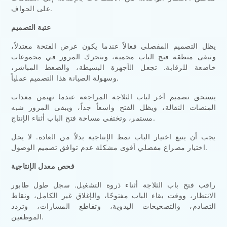
على الحواف.
عتبة التصميم
يظل التصميم المفصلي فعالاً عندما يكون عرض الفتحة معتدلاً،
وتبقى منطقة فتح الباب محمية، ويتحرك المرور في مجموعات
خاضعة للرقابة. تجعل الأجهزة البسيطة، والضغط المباشر،
وسهولة الصيانة هذا التصميم عملياً.
يستحق تصميم آخر لباب الثلاجة المراجعة عندما تهيمن معدات
المنصات النقالة، ويظل الفتح واسعاً جداً، ويبقى المرور شبه
مستمر، وتختفي مساحة فتح الباب أثناء الإنتاج.
يجب أن يتبع اختيار الباب نمط الإنتاجية بدلاً من العادة. لا يحل
اختيار مصراع مفصلي أقوى مشكلة عدم توافق تصميم الوصول.
فحص معدل الإنتاجية
راقب فتح باب الثلاجة أثناء ذروة التشغيل. سجل طول طابور
الانتظار، ووقت بقاء الباب مفتوحًا، والإغلاق غير الكامل، ونقاط
التصادم، والتصحيحات اليدوية، وتقاطع المسارات، وتردد
الموظفين.