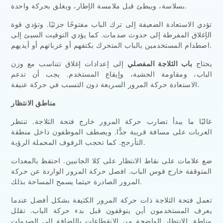
بسلاسة، ويبطئ قبل ملامسة الإطار، ويغلق بحركة واحدة.
تؤدي الاستعادة الضعيفة إلى ترك الباب مفتوحًا جزئيًا. وتؤدي قوة
الإغلاق المفرطة إلى حدوث صدمات. كما يؤدي التوقيت السيئ إلى
اصطدام المستخدمين بالباب المتحرك بكتفهم أو عرباتهم أو أيديهم.
يحتاج
باب الثلاجة المفصلي
إلى إعدادات إغلاق تتناسب مع وزن
الباب، ومقاومة الحشية، وإيقاع المستخدم. يجب أن تدعم
الاستعادة حركة المرور السريعة دون التسبب في حركة عنيفة.
مناطق الانتظار
غالبًا ما يبدأ تضارب حركة المرور خارج فتحة الثلاجة. تنتظر
العربات على مسافة قريبة جدًّا. ويصطف الموظفون داخل منطقة
التأرجح. كما تحجب الرفوف المحملة الرؤية.
ضع علامات على نقاط الانتظار على كلا الجانبين. احتفظ بالمعدات
المتوقفة خارج قوس الباب. افصل حركة المرور الواردة عن حركة
المرور الصادرة حيثما يسمح المساحة بذلك.
تعمل فتحة الثلاجة ذات حركة المرور الكثيفة بشكل أفضل عندما
يعرف المستخدمون أين يتوقفون قبل بدء حركة الباب. تقلل
مناطق الانتظار الواضحة من الانقطاعات بالإضافة إلى الصدمات