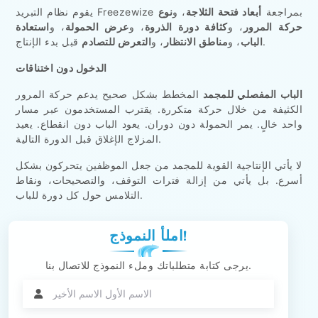
يقوم نظام التبريد Freezewize بمراجعة
أبعاد فتحة الثلاجة
، و
نوع
حركة المرور
، و
كثافة دورة الذروة
، و
عرض الحمولة
، و
استعادة
قبل بدء الإنتاج.
الباب
، و
مناطق الانتظار
، و
التعرض للتصادم
الدخول دون اختناقات
الباب المفصلي للمجمد
المخطط بشكل صحيح يدعم حركة المرور
الكثيفة من خلال حركة متكررة. يقترب المستخدمون عبر مسار
واحد خالٍ. يمر الحمولة دون دوران. يعود الباب دون انقطاع. يعيد
المزلاج الإغلاق قبل الدورة التالية.
لا يأتي الإنتاجية القوية للمجمد من جعل الموظفين يتحركون بشكل
أسرع. بل يأتي من إزالة فترات التوقف، والتصحيحات، ونقاط
التلامس حول كل دورة للباب.
املأ النموذج!
يرجى كتابة متطلباتك وملء النموذج للاتصال بنا.