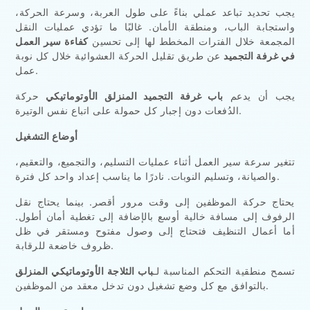
يجب تحديد تباعد عملي بناءً على طول العربة، وسرعة الحركة،
واستجابة الباب، ومنطقة الأمان. غالبًا ما تؤدي عمليات النقل
المجمعة خلال الفترات المخطط لها إلى تحسين
كفاءة سير العمل
في غرفة التجميد
عن طريق تقليل الحركة العشوائية خلال كل نوبة
عمل.
يجب أن يدعم
باب غرفة التجميد المنزلق الأوتوماتيكي
حركة
الدُفعات دون إجبار كل حمولة على اتباع نفس الوتيرة.
أوضاع التشغيل
تتغير سرعة سير العمل أثناء عمليات التسليم، والتجميع، والتعقيم،
والصيانة، وتسليم النوبات. نادرًا ما يناسب إعداد واحد كل فترة.
يحتاج حركة الموظفين إلى وقت مرور أقصر. بينما يحتاج نقل
الرفوف إلى مسافة خالية أوسع بالإضافة إلى تغطية أمان أطول.
أما أعمال التنظيف فتحتاج إلى وصول مفتوح ومستقر في ظل
ظروف خاضعة للرقابة.
تسمح منطقية التحكم المناسبة لـ
باب الثلاجة الأوتوماتيكي المنزلق
بالتوافق مع كل وضع تشغيل دون تدخل معقد من الموظفين.