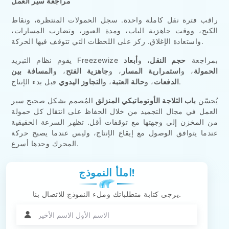
مراجعة سير العمل
راقب فترة نقل كاملة واحدة. سجل الحمولات المنتظرة، ونقاط
الكبح، ووقت جاهزية الباب، ومدة العبور، وتضارب المسارات،
واستعادة الإغلاق. ركز على اللحظات التي تتوقف فيها الحركة.
يقوم نظام التبريد Freezewize بمراجعة
حجم النقل
، و
أبعاد
الحمولة
، و
استمرارية المسار
، و
جاهزية الفتح
، و
المسافة بين
قبل بدء الإنتاج.
الدفعات
، و
حالة العتبة
، و
التجاوز اليدوي
يُحسّن
باب الثلاجة الأوتوماتيكي المنزلق
المُصمم بشكل صحيح سير
العمل في مجال التجميد من خلال الحفاظ على انتقال كل حمولة
من المخزن إلى وجهتها مع توقفات أقل. تظهر السرعة الحقيقية
عندما يتوافق الوصول مع إيقاع الإنتاج، وليس عندما يصبح حركة
المحرك وحدها أسرع.
املأ النموذج!
يرجى كتابة متطلباتك وملء النموذج للاتصال بنا.