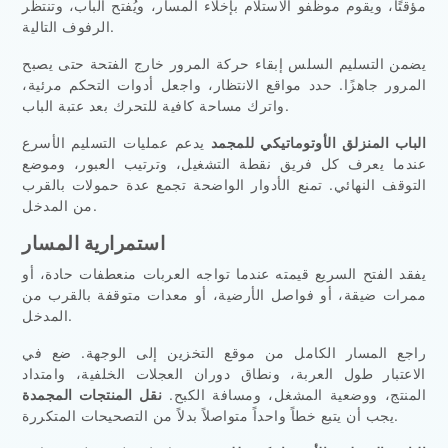
مؤقتًا، ويقوم موظفو الاستلام بإخلاء المسار، ويُفتح الباب، وتنتظر
الرفوف التالية.
يضمن التسليم السلس إبقاء حركة المرور خارج الفتحة حتى يصبح
المرور جاهزًا. حدد مواقع الانتظار، واجعل أدوات التحكم مرئية،
واترك مساحة كافية للتحرك بعد عتبة الباب.
الباب المنزلق الأوتوماتيكي للمجمد
يدعم عمليات التسليم الأسرع
عندما يعرف كل فريق نقطة التشغيل، وترتيب العبور، وموضع
التوقف النهائي. تمنع الأدوار الواضحة تجمع عدة حمولات بالقرب
من المدخل.
استمرارية المسار
يفقد الفتح السريع قيمته عندما تواجه العربات منعطفات حادة، أو
ممرات ضيقة، أو فواصل الأرضية، أو معدات متوقفة بالقرب من
المدخل.
راجع المسار الكامل من موقع التخزين إلى الوجهة. ضع في
الاعتبار طول العربة، ونطاق دوران العجلات الخلفية، وامتداد
المنتج، ووضعية المشغل، ومسافة الكبح.
نقل المنتجات المجمدة
يجب أن يتبع خطاً واحداً متواصلاً بدلاً من التصحيحات المتكررة.