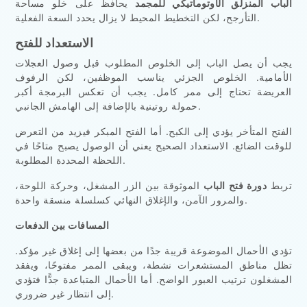
الباب المنزلق الأوتوماتيكي للمجمد
يحافظ على خلو مساحة
التأرجح، لكن التخطيط المحيط لا يزال يحدد السعة الفعلية.
الاستعداد للفتح
يجب أن يصل الباب إلى الخلوص المطلوب قبل وصول العجلات
الأمامية. الخلوص الجزئي يناسب الموظفين، لكن الرفوف
العريضة تحتاج إلى ممر كامل. يجب أن تعكس البرمجة أكبر
حمولة روتينية بالإضافة إلى الهامش الجانبي.
الفتح المتأخر يؤدي إلى الكبح. أما الفتح المبكر فيزيد من التعرض
للوقت الضائع. الاستعداد الصحيح يعني أن الوصول يصبح متاحًا في
اللحظة المحددة المطلوبة.
تربط
دورة فتح الباب
الموثوقة بين الزر المشغل، وحركة اللوحة،
والمرور الآمن، والإغلاق النهائي كسلسلة منسقة واحدة.
المسافات بين الدفعات
تؤدي الأحمال الموضوعة قريبة جدًا من بعضها إلى إغلاق غير مؤكد.
تظل مناطق المستشعرات نشطة، ويبقى الممر مفتوحًا، ويفقد
المشغلون ترتيب العبور الواضح. أما الأحمال المتباعدة جدًّا فتؤدي
إلى انتظار غير ضروري.