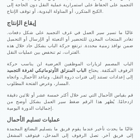
التجميد على الحفاظ على استمرارية عملية النقل دون الحاجة إلى
الكبح المتكرر، أو المناولة اليدوية، أو توقف الإنتاج.
إيقاع الإنتاج
غالبًا ما تسير سير العمل في غرف التجميد على شكل دفعات.
تغادر المنتجات المخزن للتحضير أو التعبئة أو الإرسال أو التحميل
ضمن نوافذ زمنية محددة. ترتفع حركة الباب بشكل حاد خلال هذه
الفترات، ثم تنخفض بين عمليات النقل.
الباب المصمم لزيارات الموظفين العرضية لن يناسب حركة
الرفوف المكثفة. يحتاج
الباب المنزلق الأوتوماتيكي لغرفة التجميد
إلى إعدادات تستند إلى فترات ذروة النقل، وتباعد الأحمال، واتجاه
المسار، وعرض الفتحة المطلوب.
قم بقياس الأحمال التي تمر خلال أكثر خمسة عشر أو ثلاثين دقيقة
ازدحامًا. يُظهر هذا الرقم ضغط سير العمل بشكل أوضح من
إجماليات الدورة اليومية.
عمليات تسليم الأحمال
غالبًا ما يحدث تأخير عندما يقوم فريق ما بتسليم البضائع المجمدة
إلى فريق آخر. تصل الرفوف إلى المدخل، فيتوقف المشغل