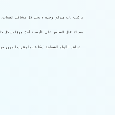
تركيب باب منزلق وحده لا يحل كل مشاكل العتبات. ي
يعد الانتقال السلس على الأرضية أمرًا مهمًا بشكل 
تساعد الألواح الشفافة أيضًا عندما يقترب المرور من كلا الاتجاهين. يمكن للموظفين رؤية عربة قادمة قبل وصولها إلى الفتحة، مما يقلل من التوقفات المفاجئة أو التلامس العرضي.