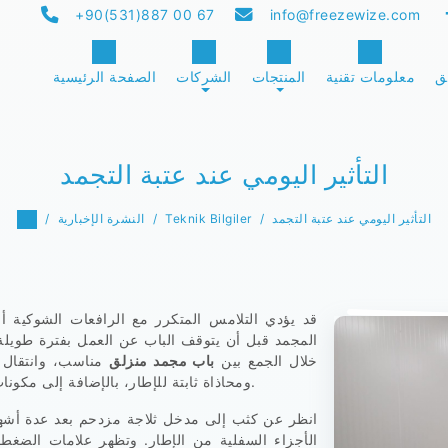
+90(531)887 00 67
info@freezewize.com
ق
معلومات تقنية
المنتجات
الشركات
الصفحة الرئيسية
التأثير اليومي عند عتبة التجمد
التأثير اليومي عند عتبة التجمد
Teknik Bilgiler
النشرة الإخبارية
قد يؤدي التلامس المتكرر مع الرافعات الشوكية أو
المجمد قبل أن يتوقف الباب عن العمل بفترة طويلة
خلال الجمع بين
باب مجمد منزلق
مناسب، وانتقال 
ومحاذاة ثابتة للإطار، بالإضافة إلى مكونات مانعة للتسرب مخصصة لدرجات الحرارة المنخفضة.
انظر عن كثب إلى مدخل ثلاجة مزدحم بعد عدة أشهر
الأجزاء السفلية من الإطار. وتظهر علامات الضغط 