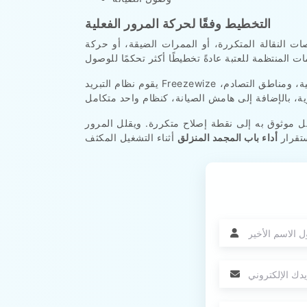
التخطيط وفقًا لحركة المرور الفعلية
 النقالة المتكررة، أو الممرات الضيقة، أو حركة
يقوم نظام التبريد Freezewize بتقييم كل مدخل بدءًا من مستوى الأرضية صعودًا. ويتم مراجعة حركة المعدات، ووصلات الألواح، ومحاذاة الإطار، وضغط الحشية، ومناطق التصادم،
 موثوق به إلى نقطة إصلاح متكررة. ويقلل المرور
ستقرار
أداء باب المجمد المنزلق