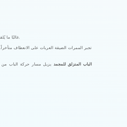
غالبًا ما يُلقى باللوم في الاصطدامات على الموظفين المهملين. لكن من واقع الخبرة العملية، عادةً ما تتحمل هندسة المدخل مسؤولية أكبر.
تجبر الممرات الضيقة العربات على الانعطاف متأخراً.
الباب المنزلق للمجمد
يزيل مسار حركة الباب من الم