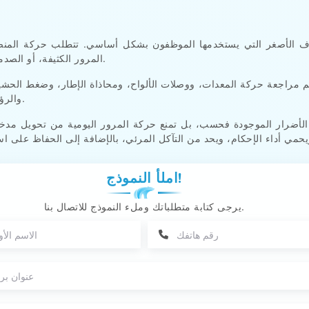
ف الأصغر التي يستخدمها الموظفون بشكل أساسي. تتطلب حركة المنصات
المرور الكثيفة، أو الصدمات المنتظمة للعتبة عادةً تخطيطًا أكثر تحكمًا للوصول.
والرؤية، بالإضافة إلى هامش الصيانة، كنظام واحد متكامل.
الأضرار الموجودة فحسب، بل تمنع حركة المرور اليومية من تحويل مدخل
مي أداء الإحكام، ويحد من التآكل المرئي، بالإضافة إلى الحفاظ على ا
املأ النموذج!
يرجى كتابة متطلباتك وملء النموذج للاتصال بنا.