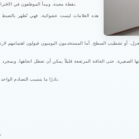
نقطة معينة. ويبدأ الموظفون في الاقتراب من زاوية أوسع لأن المسار المستقيم لم يعد مريحًا.
هذه العلامات ليست عشوائية. فهي تُظهر بالضبط ا
زل، أو تشطيب السطح. أما المستخدمون اليوميون فيولون اهتمامهم لارتفا
اتها الصغيرة. حتى الحافة المرتفعة قليلاً يمكن أن تعطل اتجاهها. وبمجر
نادرًا ما يتسبب التصادم الواحد في أضرار جسيمة. لكن التكرار هو ما يخلق المشاكل.
ت