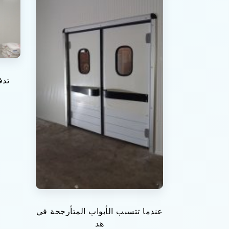
تدف
عندما تتسبب الأبواب المتأرجحة في
هد