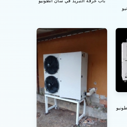
باب غرفة التبريد في سان أنطونيو
يو
طونيو