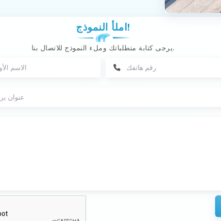
املأ النموذج!
يرجى كتابة متطلباتك وملء النموذج للاتصال بنا.