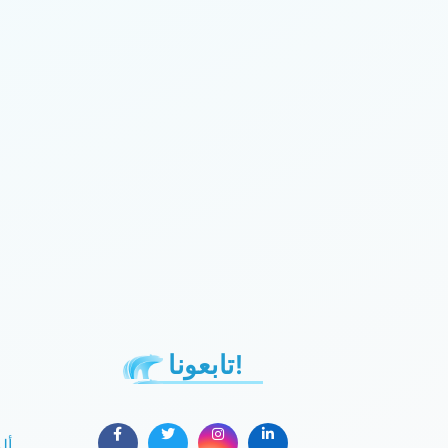
تابعونا!
أل