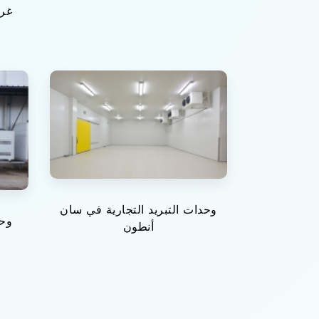
غرف
وحدات التبريد التجارية في سان
وحد
أنطون