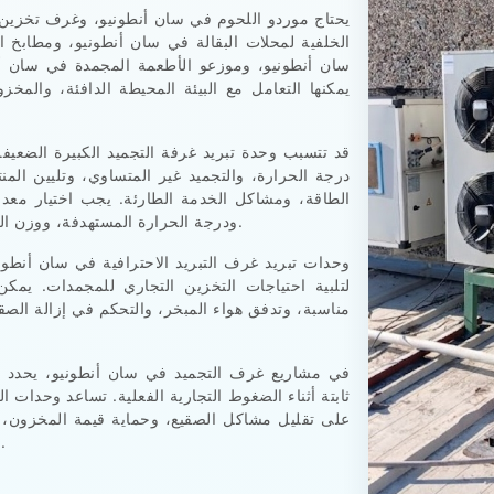
يحتاج موردو اللحوم في سان أنطونيو، وغرف تخزين 
الخلفية لمحلات البقالة في سان أنطونيو، ومطابخ 
سان أنطونيو، وموزعو الأطعمة المجمدة في سان أنط
يمكنها التعامل مع البيئة المحيطة الدافئة، والمخز
قد تتسبب وحدة تبريد غرفة التجميد الكبيرة الضعي
درجة الحرارة، والتجميد غير المتساوي، وتليين المن
الطاقة، ومشاكل الخدمة الطارئة. يجب اختيار معدات
ودرجة الحرارة المستهدفة، ووزن المنتج، وتكرار الدخول، وموقع المبخر، وموضع المكثف.
لتلبية احتياجات التخزين التجاري للمجمدات. يم
مناسبة، وتدفق هواء المبخر، والتحكم في إزالة الصق
في مشاريع غرف التجميد في سان أنطونيو، يحدد أدا
ثابتة أثناء الضغوط التجارية الفعلية. تساعد وحدات
على تقليل مشاكل الصقيع، وحماية قيمة المخزون، 
المجمدة أكثر قابلية للتنبؤ من خلال الاستخدام اليومي.