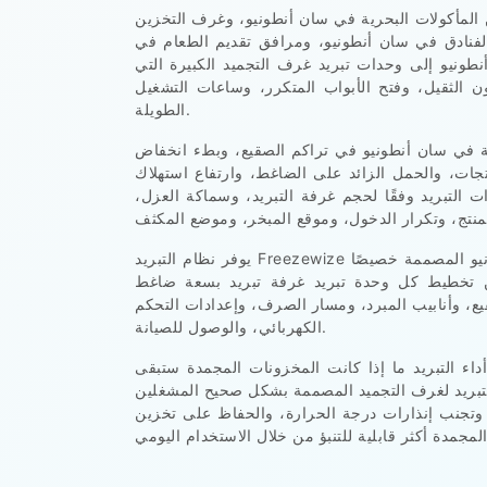
المأكولات البحرية في سان أنطونيو، وغرف التخزين
الفنادق في سان أنطونيو، ومرافق تقديم الطعام في
ونيو إلى وحدات تبريد غرف التجميد الكبيرة التي
ون الثقيل، وفتح الأبواب المتكرر، وساعات التشغيل
الطويلة.
فة في سان أنطونيو في تراكم الصقيع، وبطء انخفاض
تجات، والحمل الزائد على الضاغط، وارتفاع استهلاك
 التبريد وفقًا لحجم غرفة التبريد، وسماكة العزل،
يوفر نظام التبريد Freezewize وحدات تبريد غرف التبريد الاحترافية في سان أنطونيو المصممة خصيصًا
كن تخطيط كل وحدة تبريد غرفة تبريد بسعة ضاغط
يع، وأنابيب المبرد، ومسار الصرف، وإعدادات التحكم
الكهربائي، والوصول للصيانة.
ء التبريد ما إذا كانت المخزونات المجمدة ستبقى
 التبريد لغرف التجميد المصممة بشكل صحيح المشغلين
وتجنب إنذارات درجة الحرارة، والحفاظ على تخزين