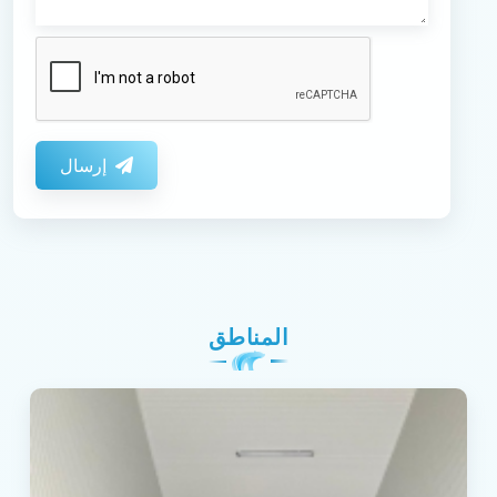
إرسال
المناطق