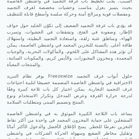
السبب، يجب تخطيط باب غرفة التجميد في واشنطن العاصمة
بحيث يتميز بعزل مناسب وحشيات مخصصة لغرف التجميد
ومفصلات قوية ومزالج آمنة وحركة سلسة وأسطح قابلة للتنظيف.
قد يؤدي باب غرفة التجميد الضعيف إلى تكوّن الجليد حول حواف
الإطار، وصعوبة في الفتح، وتشققات في الحشوات، وتسرب
الهواء، ومناطق عتبة زلقة، واستعادة التجميد البطيئة، واستهلاك
طاقة أعلى. بالنسبة للتخزين المجمد في واشنطن العاصمة، يمكن
أن تؤثر هذه المشاكل على اللحوم، والمأكولات البحرية، والوجبات
المجمدة، ومخزون المخبوزات، والآيس كريم، والمكونات السائبة،
والمنتجات المعبأة.
يوفر نظام التبريد Freezewize حلول أبواب غرف التجميد
الاحترافية في واشنطن العاصمة المصممة خصيصًا لتلبية احتياجات
غرف التجميد التجارية. يمكن اختيار كل باب ثلاجة كبيرة وفقًا
لدرجة حرارة الغرفة وعرض المدخل وتكرار الاستخدام ونوع
المنتج وتصميم المبنى ومتطلبات السلامة.
يساعد باب الثلاجة الكبيرة الموثوق به في واشنطن العاصمة
المشغلين على حماية المخزون المجمد في واحدة من أكثر نقاط
التخزين تعرضًا للخطر. يمنح الإغلاق الأفضل والدخول الأكثر أمانًا
وتقليل مخاطر الصقيع وسهولة الحركة الشركات في واشنطن