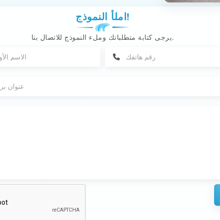
املأ النموذج!
يرجى كتابة متطلباتك وملء النموذج للاتصال بنا.