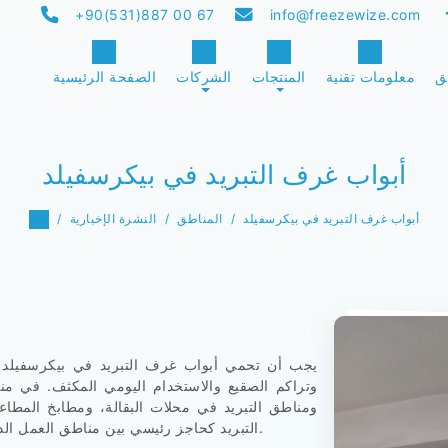
+90(531)887 00 67
info@freezewize.com
ق
معلومات تقنية
المنتجات
الشركات
الصفحة الرئيسية
أبواب غرف التبريد في بيكرسفيلد
أبواب غرف التبريد في بيكرسفيلد
المناطق
النشرة الإخبارية
يجب أن تحمي أبواب غرف التبريد في بيكرسفيلد 
وتراكم الصقيع والاستخدام اليومي المكثف. في من
ومناطق التبريد في محلات البقالة، ومطابخ المطا
التبريد كحاجز رئيسي بين مناطق العمل الدافئة ومناطق التخزين ذات درجات الحرارة المنخفضة.