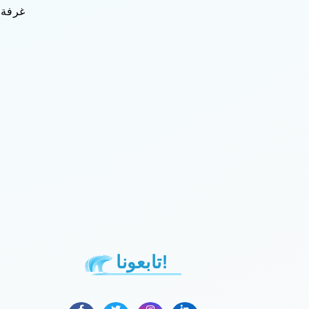
غرفة ا
تابعونا!