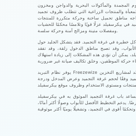
وم المجمدة والمأكولات البحرية والدواجن ومخزون
لمعبأة والمنتجات الزراعية التي تتطلب ظروف تجميد
واجه مناطق تحميل ساخنة وحركة متكررة للمنتجات
ي بيكرسفيلد عزلًا قويًا وتلامسًا محكمًا للحشيات
ومفصلات متينة ومزالج آمنة وحركة سلسة.
ل خطيرة في غرفة التجميد. فقد يتشكل الجليد حول
أبواب، وقد تصبح مناطق الدخول زلقة، وقد تفقد
لد، يمكن أن تؤدي هذه المشكلات إلى زيادة استهلاك
يوفر نظام التبريد Freezewize حلول أبواب غرف التجميد الاحترافية في بيكرسفيلد لمشاريع التخزين
يد وفقًا لحجم غرفة التجميد وعرض المدخل ودرجة
ساعد باب غرفة التجميد الموثوق به في بيكرسفيلد
. يدعم التخطيط الأفضل للأبواب وصولًا أكثر أمانًا،