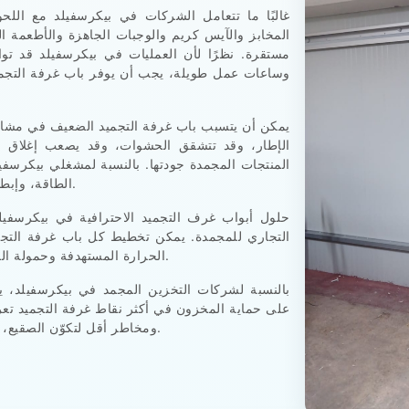
غالبًا ما تتعامل الشركات في بيكرسفيلد مع اللح
المخابز والآيس كريم والوجبات الجاهزة والأطعمة ا
مستقرة. نظرًا لأن العمليات في بيكرسفيلد قد ت
وساعات عمل طويلة، يجب أن يوفر باب غرفة التجميد ف
يمكن أن يتسبب باب غرفة التجميد الضعيف في مشاك
الإطار، وقد تتشقق الحشوات، وقد يصعب إغلاق ال
المنتجات المجمدة جودتها. بالنسبة لمشغلي بيكرسفي
الطاقة، وإبطاء حركة الموظفين، وخلق تكاليف صيانة غير ضرورية.
التجاري للمجمدة. يمكن تخطيط كل باب غرفة التجم
الحرارة المستهدفة وحمولة المنتجات ومستوى الاستخدام وظروف موقع بيكرسفيلد.
بالنسبة لشركات التخزين المجمد في بيكرسفيلد، ي
على حماية المخزون في أكثر نقاط غرفة التجميد تعرضًا
ومخاطر أقل لتكوّن الصقيع، وتحكمًا أقوى في التجميد، وتشغيلًا يوميًا أكثر موثوقية.