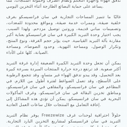
تدفق الهواء وأجهزة التحكم ونظام الصرف وحمولة المنتجات، مما
يساعد على حماية البضائع الطازجة أثناء التخزين اليومي.
غالبًا ما تتميز المساحات التجارية في سان فرانسيسكو بغرف
خلفية ضيقة، وممرات خدمة ضيقة، ومواقع محدودة للمعدات،
وتصميمات مباني قديمة، وروتين توصيل مزدحم. ولهذا السبب،
يجب اختيار وحدة التبريد الكبيرة في سان فرانسيسكو بعناية أكبر
مقارنة بآلة التبريد القياسية. حيث يؤثر حجم الغرفة، ونوع المنتج،
وتكرار الوصول، ومساحة التهوية، وحدود الضوضاء، ومساحة
الصيانة، كلها على الأداء.
يمكن أن تجعل وحدة التبريد الكبيرة الضعيفة إدارة غرفة التبريد
أكثر صعوبة. قد ترتفع درجة حرارة المنتجات المبردة بسرعة كبيرة
بعد التحميل، وقد يبدو تدفق الهواء غير متساوٍ، وقد تتجمع الرطوبة
على الأسطح، وقد تعمل الضواغط لفترة أطول من اللازم. في
المطاعم في سان فرانسيسكو، والمقاهي في سان فرانسيسكو،
ومناطق تخزين البقالة في سان فرانسيسكو، وغرف المأكولات
البحرية في سان فرانسيسكو، يمكن أن تؤدي هذه المشاكل إلى
إعاقة التعامل مع المنتجات خلال ساعات العمل العادية.
يوفر نظام التبريد Freezewize حلولاً احترافية لوحدات غرف
التبريد في سان فرانسيسكو لمشاريع التخزين البارد التجارية.
يمكن تخطيط كل وحدة تبريد كبيرة وفقًا لأبعاد غرفة التبريد،