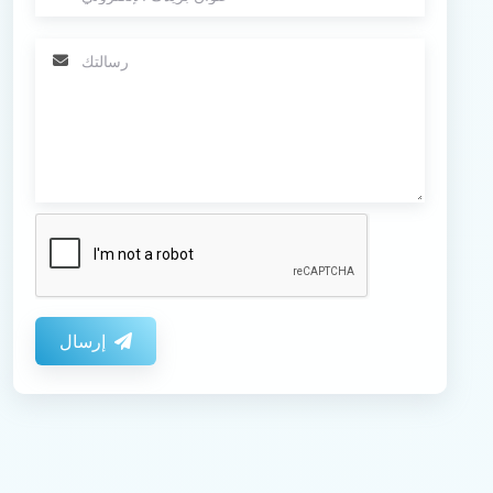
إرسال