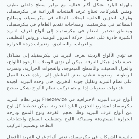
بالهواء البارد بشكل أكثر فعالية مع توفير سطح داخلي نظيف
ومتين للشركات. تحتاج غرف المنتجات الزراعية في بيكرسفيلد،
وغرف التخزين الخلفية لمحلات البقالة في بيكرسفيلد، ومطابخ
المطاعم في بيكرسفيلد، ومساحات تقديم الطعام في بيكرسفيلد،
ومناطق تحضير الطعام في بيكرسفيلد إلى ألواح لغرف التبريد
الكبيرة قادرة على تحمل حركة المرور اليومية، وروتين التنظيف،
والعربات، والصناديق، وتغيرات درجة الحرارة.
قد تؤدي الألواح الرديئة لغرف التبريد في بيكرسفيلد إلى مشاكل
خفية داخل هيكل الغرفة. يمكن أن تؤدي الوصلات الرخوة للألواح،
والعزل الضعيف، والأسطح المبعوجة، والفجوات الحرارية، وتسرب
الرطوبة، وصعوبة تنظيف بعض المناطق إلى زيادة عبء العمل
على نظام التبريد وتقليل جودة التخزين. حتى وحدة التبريد الجيدة
قد تواجه صعوبات إذا لم يتم تركيب نظام الألواح بشكل صحيح.
يوفر نظام التبريد Freezewize ألواح غرف التبريد الاحترافية في
بيكرسفيلد لمشاريع التخزين البارد التجارية. يمكن تخطيط كل لوح
من ألواح غرف التبريد وفقًا لحجم الغرفة ونوع المنتج ودرجة
الحرارة المستهدفة وسماكة اللوح وتشطيب السطح واحتياجات
النظافة وتصميم التركيب.
بالنسبة للشركات في بيكرسفيلد، تعني ألواح غرف التبريد الأفضل