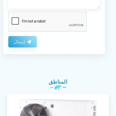
إرسال
المناطق