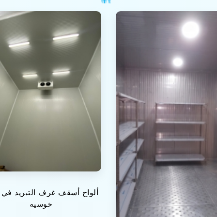
ألواح أسقف غرف التبريد في
خوسيه