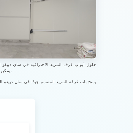
يمكن تخطيط كل باب غرفة تبريد بمفصلات متينة، ومقابض قوية، وبنية معزولة، وحجم مناسب، وتشغيل سلس، وتصميم سطح نظيف.
يمنح باب غرفة التبريد المصمم جيدًا في سان دييغو ا