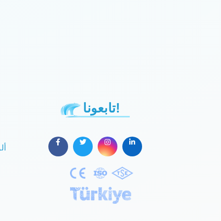
تابعونا!
أل