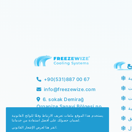
ع
ة
+90(531)887 00 67
ت
info@freezewize.com
ت
6. sokak Demirağ
Organize Sanayi Bölgesi no
ة
10/1, 58000
يستخدم هذا الموقع ملفات تعريف الارتباط وفقًا للوائح القانونية
ق
Doğanca/merkez/Sivas
لضمان حصولك على أفضل استفادة من خدماتنا.
انقر هنا لعرض الإشعار القانوني.
ل