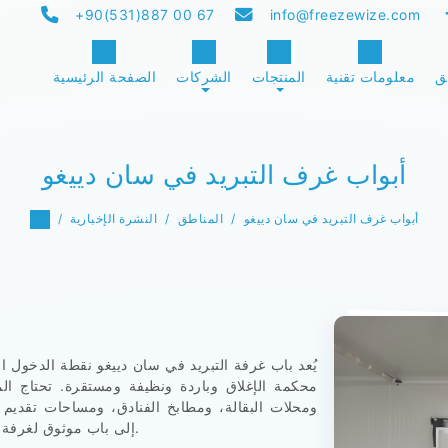
+90(531)887 00 67
info@freezewize.com
ق
معلومات تقنية
المنتجات
الشركات
الصفحة الرئيسية
أبواب غرف التبريد في سان دييغو
أبواب غرف التبريد في سان دييغو
المناطق
النشرة الإخبارية
يُعد باب غرفة التبريد في سان دييغو نقطة الدخول ال
محكمة الإغلاق وباردة ونظيفة ومستقرة. تحتاج ال
ومحلات البقالة، ومطابخ الفنادق، ومساحات تقديم
إلى باب موثوق لغرفة التبريد لحماية المنتجات المبردة أثناء التشغيل اليومي.