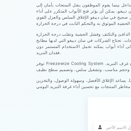
لداخل بينما يقوم الموظفون بنقل المنتجات بأمان إلى
ييغو، يمكن أن يؤثر فتح الأبواب المتكرر على أداء
شكل صحيح في سان دييغو الإغلاق السلس والعزل القوي
 الدافئ والتكثف وفشل الحشية وتقلب درجة الحرارة
ات. تحتاج الشركات في سان دييغو التي لديها مطابخ
ى أداء أبواب يمكنه تحمل الاستخدام المستمر دون
فقدان التبريد.
توفر Freezewize Cooling System حلول أبواب غرف التبريد الاحترافية في سان دييغو للغرف الباردة التجارية، ومناطق إعداد الطعام، وغرف التخزين، ومشاريع غرف التبريد.
ا. يساعد الإغلاق الأفضل، وسهولة الوصول، والتخزين