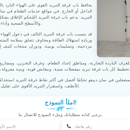
يحافظ باب غرفة التبريد القوي على الهواء البارد با
الداخل أو الخارج. في مواقع خدمات الطعام في سان د
التبريد. يدعم باب غرفة التبريد المُحكم الإغلاق ب
والأسطح الصحية وأداء الحشية الموثوق به والتحكم الثابت في درجة الحرارة.
قد يتسبب باب غرفة التبريد التالف في دخول الهواء
وزيادة استهلاك الطاقة ومخاوف تتعلق بسلامة المنتج
مزدحمة، وتسليمات يومية، ودوران منتجات كثيف إل
لمشغلين في سان دييغو تحكمًا أفضل في أكثر نقاط غرفة التبريد استخدامً
الأنظف، واستقرار التبريد الأقوى على تقليل مخاطر المنتجات مع تحسين أداء غرفة التبريد اليومي.
املأ النموذج!
يرجى كتابة متطلباتك وملء النموذج للاتصال بنا.