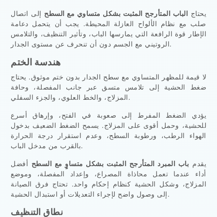
يحتاج
الباب المتأرجح المثبت بشكل متساوي مع السطح
إلى اتصال
صلب مع نظام الألواح العازلة المحيطة. يجب أن يتحمل دعامة
الإطار قوة الرافعة التي يمارسها الباب، وتأثير التنظيف، والتلامس
الروتيني مع الجسم دون أن تنحرف عن مستوى الجدار.
هندسة الختم
لا قيمة للمظهر المتساوي مع سطح الجدار بدون ختم موثوق. يحتاج
ضغط الحشية إلى تلامس متسق عبر جانب المفصلة، وحافة
المزلاج، والخط العلوي، والجزء السفلي.
يؤدي الضغط المفرط إلى صعوبة في الفتح، وإرهاق أسرع
للحشية، وحمل أقوى على المزلاج. يسمح الضغط الضعيف بدخول
الهواء الرطب، ورطوبة السطح، وعدم استقرار درجة الحرارة
بالقرب من مدخل الباب.
يقدم
باب المبرد المتأرجح المثبت بشكل متساوٍ مع السطح
أفضل
أداء عندما تعمل محاذاة المصراع، وإعداد المفصلة، وموضع
المزلاج، وشكل الحشية كنظام إحكام واحد. تحتاج فرق الصيانة
إلى وصول واضح لإجراء التعديلات أو استبدال الحشية.
نطاق التنظيف