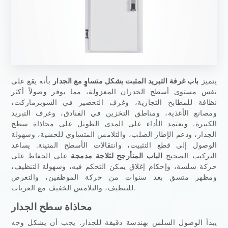
يتميز
باب غرفة التبريد المثبت بشكل متساوٍ مع الجدار
بأنه يقع على
نفس مستوى أسطح الجدران المعزولة، مما يوفر وصولاً أكثر
نظافة للمطابخ التجارية، وغرف التحضير في السوبرماركت،
ومصانع الأغذية، ومناطق التخزين في الفنادق، وغرف التبريد
الكبيرة. ويعتمد الأداء على المدى الطويل على محاذاة سطح
الجدار، ودعم الإطار الصلب، والتلامس المتساوي للحشية، وسهولة
الوصول إلى قطع التثبيت، وانتقالات الأسطح المتينة. يساعد
التركيب الصحيح
الباب المتأرجح لثلاجة مدمجة
على الحفاظ على
حركة سلسة، وإحكام إغلاق يمكن التحكم فيه، وسهولة التنظيف،
ومظهر متسق بعد سنوات من حركة الموظفين، والتعرض
للتنظيف، والتلامس الخفيف مع العربات.
محاذاة سطح الجدار
يبدأ الوصول السلس بهندسة دقيقة للجدار. يجب أن يشكل وجه