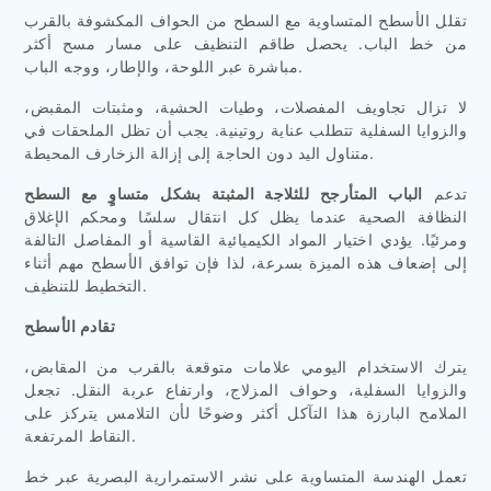
تقلل الأسطح المتساوية مع السطح من الحواف المكشوفة بالقرب
من خط الباب. يحصل طاقم التنظيف على مسار مسح أكثر
مباشرة عبر اللوحة، والإطار، ووجه الباب.
لا تزال تجاويف المفصلات، وطيات الحشية، ومثبتات المقبض،
والزوايا السفلية تتطلب عناية روتينية. يجب أن تظل الملحقات في
متناول اليد دون الحاجة إلى إزالة الزخارف المحيطة.
تدعم
الباب المتأرجح للثلاجة المثبتة بشكل متساوٍ مع السطح
النظافة الصحية عندما يظل كل انتقال سلسًا ومحكم الإغلاق
ومرئيًا. يؤدي اختيار المواد الكيميائية القاسية أو المفاصل التالفة
إلى إضعاف هذه الميزة بسرعة، لذا فإن توافق الأسطح مهم أثناء
التخطيط للتنظيف.
تقادم الأسطح
يترك الاستخدام اليومي علامات متوقعة بالقرب من المقابض،
والزوايا السفلية، وحواف المزلاج، وارتفاع عربة النقل. تجعل
الملامح البارزة هذا التآكل أكثر وضوحًا لأن التلامس يتركز على
النقاط المرتفعة.
تعمل الهندسة المتساوية على نشر الاستمرارية البصرية عبر خط