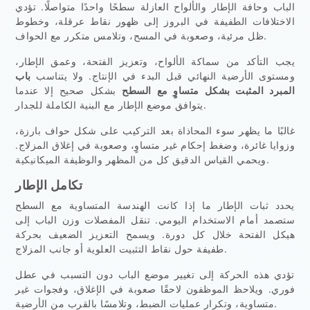
الباب وحافة الإطار والألواح العازلة سطحًا واحدًا متواصلًا. تؤدي
الاختلافات الطفيفة في البروز إلى ظهور نقاط عرقلة، وخطوط
ظل مرئية، وصعوبة في المسح، وتلامس متكرر مع الحواف.
يجب التأكد من سماكة الألواح، وتعزيز الفتحة، وعمق الإطار،
ومستوى الأرضية النهائي قبل البدء في الإنتاج. ولا يتناسب
باب
المبرد المثبت بشكل متساوٍ مع السطح
بشكل صحيح إلا عندما
يتوافق موضع الإطار مع البنية الكاملة للجدار.
غالبًا ما يظهر سوء المحاذاة بعد التركيب على شكل حواف بارزة،
وزوايا غائرة، وضغط إحكام غير متساوٍ، وصعوبة في إغلاق المزلاج.
ويحمي القياس الدقيق كل من المظهر والوظيفة الميكانيكية.
تكامل الإطار
يحدد ثبات الإطار ما إذا كانت الهندسة المتساوية مع السطح
ستصمد أمام الاستخدام اليومي. تنقل المفصلات وزن الباب إلى
هيكل الفتحة خلال كل دورة. ويسمح التعزيز الضعيف بحركة
طفيفة حول نقاط التثبيت العلوية أو جانب المزلاج.
تؤدي هذه الحركة إلى تغيير موضع الباب دون التسبب في عطل
فوري. ويلاحظ الموظفون لاحقًا صعوبة في الإغلاق، وفجوات غير
متساوية، وتكرار عمليات الضبط، وتلامسًا بالقرب من الأرضية.