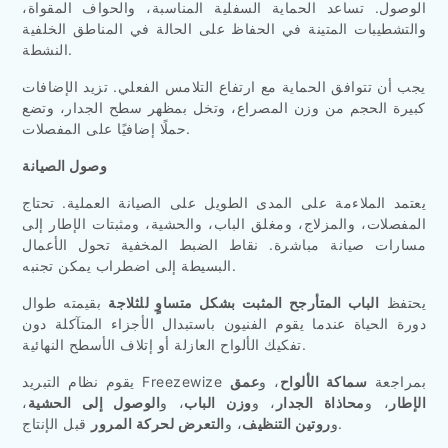
الوصول. تساعد الحماية السفلية المناسبة، والحواف المقواة،
والتشطيبات المتينة في الحفاظ على الحالة في المناطق الخلفية
النشطة.
يجب أن تتوافق الحماية مع ارتفاع التلامس الفعلي. تزيد الإضافات
كبيرة الحجم من وزن المصراع، وتخل بمظهر سطح الجدار، وتضع
حملًا إضافيًا على المفصلات.
وصول الصيانة
يعتمد الملاءمة على المدى الطويل على الصيانة العملية. تحتاج
المفصلات، والمزلاج، ومغلق الباب، والحشية، ومثبتات الإطار إلى
مسارات صيانة مباشرة. نقاط الضبط المخفية تحول الأعمال
البسيطة إلى اضطراب يمكن تجنبه.
يحتفظ
الباب المتأرجح المثبت بشكل متساوٍ للثلاجة
بقيمته طوال
دورة الحياة عندما يقوم الفنيون باستبدال الأجزاء المتآكلة دون
تفكيك الألواح العازلة أو إتلاف الأسطح النهائية.
يقوم نظام التبريد Freezewize بمراجعة
سماكة الألواح
، و
عمق
الإطار
، و
محاذاة الجدار
، و
وزن الباب
، و
الوصول إلى الحشية
،
قبل الإنتاج.
و
روتين التنظيف
، و
التعرض لحركة المرور