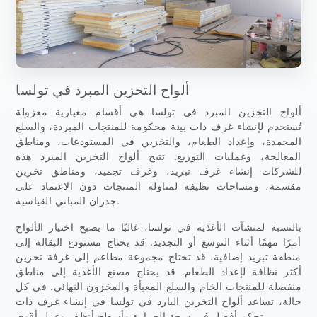
ألواح التخزين المبرد في تولسا
ألواح التخزين المبرد في تولسا هي أقسام معيارية معزولة
تُستخدم لإنشاء غرف ذات بيئة محكومة للمنتجات المبردة، والسلع
المجمدة، وإعداد الطعام، والتخزين في المستودعات، ومناطق
المعالجة، وعمليات التوزيع. تتيح ألواح التخزين المبرد هذه
للشركات إنشاء غرف تبريد، وغرف تجميد، ومناطق تخزين
مقسمة، ومساحات نظيفة لمناولة المنتجات دون الاعتماد على
جدران المباني القياسية.
بالنسبة لمنشآت الأغذية في تولسا، غالبًا ما يصبح اختيار الألواح
أمرًا مهمًا أثناء التوسع أو التجديد. قد يحتاج مستودع البقالة إلى
منطقة تبريد إضافية. قد تحتاج مجموعة مطاعم إلى غرفة تخزين
أكثر نظافة لإعداد الطعام. قد يحتاج مصنع الأغذية إلى مناطق
منفصلة للمنتجات الخام والسلع المعبأة والمخزون النهائي. في كل
حالة، تساعد ألواح التخزين البارد في تولسا في إنشاء غرف ذات
تحكم أفضل في درجة الحرارة وأسطح أنظف وعزل أقوى.