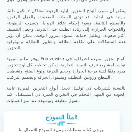
يمكن أن تسبب ألواح التخزين البارد الرديئة مشاكل لا تكون دائمًا
مرئية في البداية. قد تؤدي الوصلات الضعيفة، والعزل الرقيق،
والأسطح التالفة، وسوء إحكام إغلاق الزوايا، وتسرب الرطوبة،
والفجوات الحرارية إلى زيادة الطلب على التبريد، وجعل التنظيف
أكثر صعوبة، وتقليل حماية المنتج. بمرور الوقت، يمكن أن تؤثر
هذه المشكلات على تكلفة الطاقة ومعايير النظافة وموثوقية
التخزين.
يوفر نظام التبريد Freezewize ألواح تخزين مبردة احترافية في
تولسا لمشاريع غرف التبريد التجارية. يمكن تخطيط كل لوح تخزين
مبرد وفقًا لفئة درجة الحرارة وحجم الغرفة ونوع المنتج وتشطيب
السطح وروتين التنظيف ومستوى الحركة وتصميم التركيب.
بالنسبة للشركات في تولسا، تجعل ألواح التخزين المبردة عالية
الجودة من السهل التحكم في التخزين المبرد في المستقبل، كما
تسهل تنظيفه وتوسيعه عند نمو العمليات.
املأ النموذج!
يرجى كتابة متطلباتك وملء النموذج للاتصال بنا.