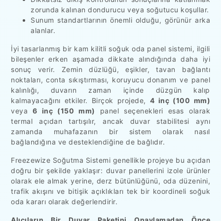
zorunda kalınan dondurucu veya soğutucu koşullar.
Sunum standartlarının önemli olduğu, görünür arka
alanlar.
İyi tasarlanmış bir kam kilitli soğuk oda panel sistemi, ilgili
bileşenler erken aşamada dikkate alındığında daha iyi
sonuç verir. Zemin düzlüğü, eşikler, tavan bağlantı
noktaları, conta sıkıştırması, koruyucu donanım ve panel
kalınlığı, duvarın zaman içinde düzgün kalıp
kalmayacağını etkiler. Birçok projede,
4 inç (100 mm)
veya
6 inç (150 mm)
panel seçenekleri esas olarak
termal açıdan tartışılır, ancak duvar stabilitesi aynı
zamanda muhafazanın bir sistem olarak nasıl
bağlandığına ve desteklendiğine de bağlıdır.
Freezewize Soğutma Sistemi genellikle projeye bu açıdan
doğru bir şekilde yaklaşır: duvar panellerini izole ürünler
olarak ele almak yerine, derz bütünlüğünü, oda düzenini,
trafik akışını ve bitişik açıklıkları tek bir koordineli soğuk
oda kararı olarak değerlendirir.
Alıcıların Bir Duvar Paketini Onaylamadan Önce