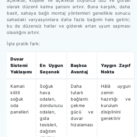
açıklıklar, köşeler ve açıklıklar boyunca düz ve görsel
olarak düzenli kalma şansını artırır. Buna karşılık, daha
basit, sahaya bağlı montaj yöntemleri genellikle sonucu
sahadaki varyasyonlara daha fazla bağımlı hale getirir;
bu da düzensiz hatlar ve giderek artan uyum sapması
olasılığını artırır.
İşte pratik fark:
Duvar
Sistemi
En Uygun
Başlıca
Yaygın Zayıf
Yaklaşımı
Seçenek
Avantaj
Nokta
Kamalı
Soğuk
Daha
Hâlâ uygun
kilitli
hava
tutarlı
zemin
soğuk
odaları,
bağlantı
hazırlığı ve
oda
dondurucu
çekme
kurulum
panelleri
odaları,
gücü ve
disiplinini
gıda
duvar
gerektirir
tesisleri,
hizalaması
dağıtım