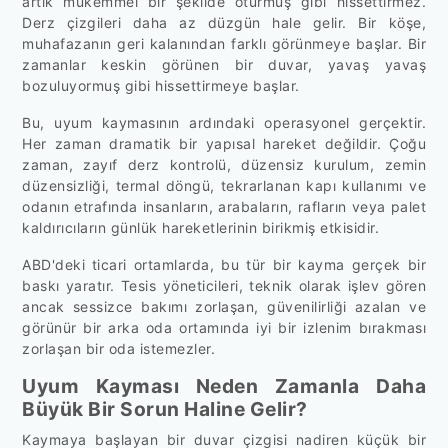
artık mükemmel bir şekilde oturmuş gibi hissettirmez.
Derz çizgileri daha az düzgün hale gelir. Bir köşe,
muhafazanın geri kalanından farklı görünmeye başlar. Bir
zamanlar keskin görünen bir duvar, yavaş yavaş
bozuluyormuş gibi hissettirmeye başlar.
Bu, uyum kaymasının ardındaki operasyonel gerçektir.
Her zaman dramatik bir yapısal hareket değildir. Çoğu
zaman, zayıf derz kontrolü, düzensiz kurulum, zemin
düzensizliği, termal döngü, tekrarlanan kapı kullanımı ve
odanın etrafında insanların, arabaların, rafların veya palet
kaldırıcıların günlük hareketlerinin birikmiş etkisidir.
ABD'deki ticari ortamlarda, bu tür bir kayma gerçek bir
baskı yaratır. Tesis yöneticileri, teknik olarak işlev gören
ancak sessizce bakımı zorlaşan, güvenilirliği azalan ve
görünür bir arka oda ortamında iyi bir izlenim bırakması
zorlaşan bir oda istemezler.
Uyum Kayması Neden Zamanla Daha
Büyük Bir Sorun Haline Gelir?
Kaymaya başlayan bir duvar çizgisi nadiren küçük bir