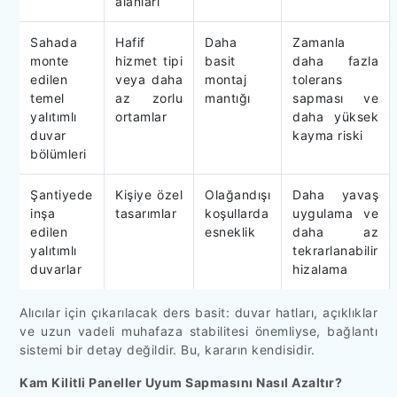
alanları
Sahada
Hafif
Daha
Zamanla
monte
hizmet tipi
basit
daha fazla
edilen
veya daha
montaj
tolerans
temel
az zorlu
mantığı
sapması ve
yalıtımlı
ortamlar
daha yüksek
duvar
kayma riski
bölümleri
Şantiyede
Kişiye özel
Olağandışı
Daha yavaş
inşa
tasarımlar
koşullarda
uygulama ve
edilen
esneklik
daha az
yalıtımlı
tekrarlanabilir
duvarlar
hizalama
Alıcılar için çıkarılacak ders basit: duvar hatları, açıklıklar
ve uzun vadeli muhafaza stabilitesi önemliyse, bağlantı
sistemi bir detay değildir. Bu, kararın kendisidir.
Kam Kilitli Paneller Uyum Sapmasını Nasıl Azaltır?