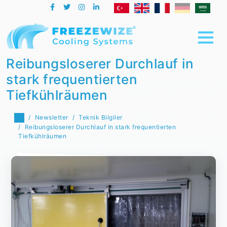
Reibungsloserer Durchlauf in
stark frequentierten
Tiefkühlräumen
Newsletter
Teknik Bilgiler
Reibungsloserer Durchlauf in stark frequentierten
Tiefkühlräumen