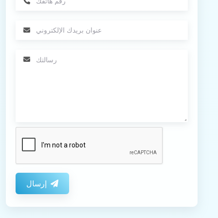
إرسال