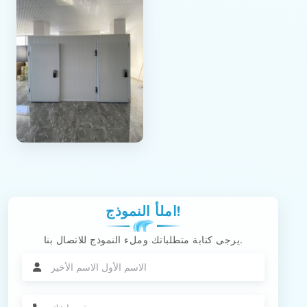
املأ النموذج!
يرجى كتابة متطلباتك وملء النموذج للاتصال بنا.