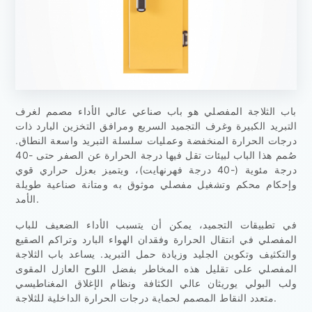
باب الثلاجة المفصلي هو باب صناعي عالي الأداء مصمم لغرف
التبريد الكبيرة وغرف التجميد السريع ومرافق التخزين البارد ذات
درجات الحرارة المنخفضة وعمليات سلسلة التبريد واسعة النطاق.
صُمم هذا الباب لبيئات تقل فيها درجة الحرارة عن الصفر حتى -40
درجة مئوية (-40 درجة فهرنهايت)، ويتميز بعزل حراري قوي
وإحكام محكم وتشغيل مفصلي موثوق به ومتانة صناعية طويلة
الأمد.
في تطبيقات التجميد، يمكن أن يتسبب الأداء الضعيف للباب
المفصلي في انتقال الحرارة وفقدان الهواء البارد وتراكم الصقيع
والتكثيف وتكوين الجليد وزيادة حمل التبريد. يساعد باب الثلاجة
المفصلي على تقليل هذه المخاطر بفضل اللوح العازل المقوى
ولب البولي يوريثان عالي الكثافة ونظام الإغلاق المغناطيسي
متعدد النقاط المصمم لحماية درجات الحرارة الداخلية للثلاجة.