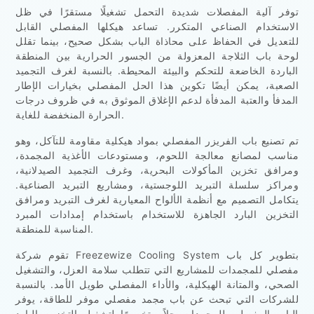
توفر آلية المفصلات شديدة التحمل تشغيلًا مستقرًا في ظل
الاستخدام الصناعي المتكرر. تساعد هيكلها المفصلي القابل
للتعديل في الحفاظ على محاذاة الباب بشكل صحيح، بينما تقلل
لوحة باب الثلاجة المعزولة من الجسور الحرارية بين المنطقة
الباردة الخاضعة للتحكم والبيئة المحيطة. بالنسبة لغرف التجميد
الصعبة، يمكن أيضًا تكوين هذا الحل المفصلي بخيارات الإطار
المدفأ والعتبة المدفأة لدعم الإغلاق الموثوق به في ظروف درجات
الحرارة المنخفضة للغاية.
تم تصنيع باب الفريزر المفصلي بمواد هيكلية مقاومة للتآكل، وهو
مناسب لمصانع معالجة اللحوم، ومستودعات الأغذية المجمدة،
ومرافق تخزين المأكولات البحرية، وغرف التجميد الصيدلانية،
ومراكز سلسلة التبريد اللوجستية، ومشاريع التبريد الصناعية.
يتكامل التصميم مع أنظمة الألواح المعيارية لغرف التبريد ومرافق
التخزين البارد الجاهزة للاستخدام باستخدام إمدادات المبرد
المناسبة للمنطقة.
تقوم شركة Freezewize Cooling System بتطوير كل باب
مفصلي للمجمدات للمشاريع التي تتطلب سلامة العزل، والتشغيل
الصحي، والمتانة الهيكلية، والأداء المفصلي طويل الأمد. بالنسبة
للشركات التي تبحث عن باب مجمد مفصلي موفر للطاقة، يوفر
الباب المفصلي للمجمدات حلاً متخصصًا لتشغيل التخزين البارد