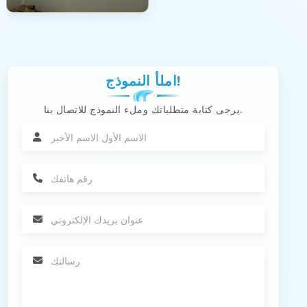
املأ النموذج!
يرجى كتابة متطلباتك وملء النموذج للاتصال بنا.