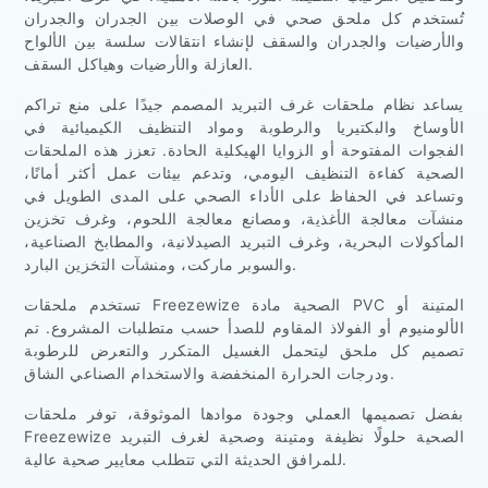
تُستخدم كل ملحق صحي في الوصلات بين الجدران والجدران
والأرضيات والجدران والسقف لإنشاء انتقالات سلسة بين الألواح
العازلة والأرضيات وهياكل السقف.
يساعد نظام ملحقات غرف التبريد المصمم جيدًا على منع تراكم
الأوساخ والبكتيريا والرطوبة ومواد التنظيف الكيميائية في
الفجوات المفتوحة أو الزوايا الهيكلية الحادة. تعزز هذه الملحقات
الصحية كفاءة التنظيف اليومي، وتدعم بيئات عمل أكثر أمانًا،
وتساعد في الحفاظ على الأداء الصحي على المدى الطويل في
منشآت معالجة الأغذية، ومصانع معالجة اللحوم، وغرف تخزين
المأكولات البحرية، وغرف التبريد الصيدلانية، والمطابخ الصناعية،
والسوبر ماركت، ومنشآت التخزين البارد.
تستخدم ملحقات Freezewize الصحية مادة PVC المتينة أو
الألومنيوم أو الفولاذ المقاوم للصدأ حسب متطلبات المشروع. تم
تصميم كل ملحق ليتحمل الغسيل المتكرر والتعرض للرطوبة
ودرجات الحرارة المنخفضة والاستخدام الصناعي الشاق.
بفضل تصميمها العملي وجودة موادها الموثوقة، توفر ملحقات
Freezewize الصحية حلولًا نظيفة ومتينة وصحية لغرف التبريد
للمرافق الحديثة التي تتطلب معايير صحية عالية.