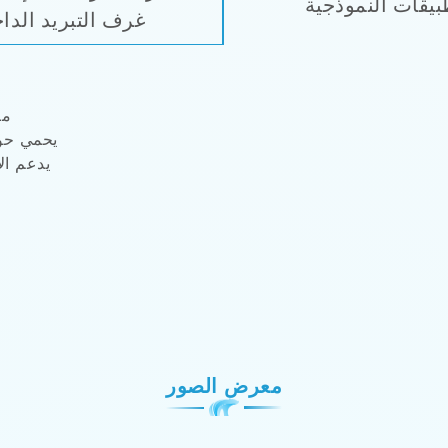
بيقات النموذجية
غرف التبريد الداخ
مص
يحمي حوا
يدعم ال
معرض الصور