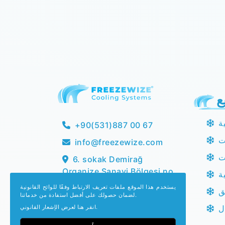
ع
ة
+90(531)887 00 67
ت
info@freezewize.com
ت
6. sokak Demirağ
Organize Sanayi Bölgesi no
ة
10/1, 58000
يستخدم هذا الموقع ملفات تعريف الارتباط وفقًا للوائح القانونية
ق
Doğanca/merkez/Sivas
لضمان حصولك على أفضل استفادة من خدماتنا.
انقر هنا لعرض الإشعار القانوني.
ل