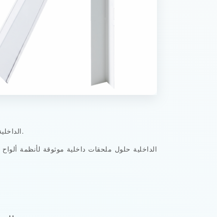
مصنوعة من الألومنيوم المتين أو PVC أو الفولاذ المجلفن، تم تصميم كل ملحقات Freezewize الداخلية لبيئات التخزين البارد الصناعية.