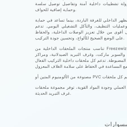
زولة تشطيبات داخلية آمنة وتفاصيل توصيل سلسة
وحماية إضافية للحواف.
ر الداخلي للغرفة الباردة، بينما تساعد في حماية
مليات التنظيف، والتآكل التشغيلي اليومي. تدعم
ل أقوى من خلال تعزيز الوصلات الداخلية، والحفاظ
على الوضع الصحيح للألواح، وتحسين جودة التركيب.
تناسب منتجات الملحقات الداخلية من Freezewize أنظمة الألواح العازلة المعيارية المستخدمة في
 والسوبر ماركت، وغرف التبريد الصيدلانية، ومراكز
المضبوطة. تدعم كل ملحقات داخلية التركيب الفعال
 مجموعة ملحقات Freezewize Cooling System الداخلية حلول ملحقات داخلية موثوقة لأنظمة ألواح
غرف التبريد الحديثة.
سسوارات