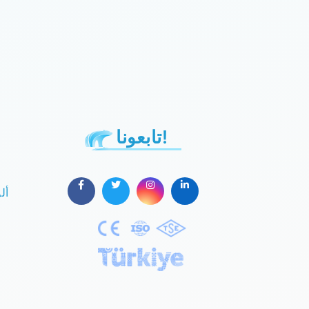
تابعونا!
أل