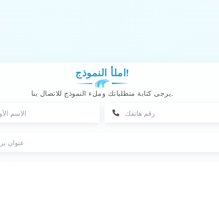
املأ النموذج!
يرجى كتابة متطلباتك وملء النموذج للاتصال بنا.