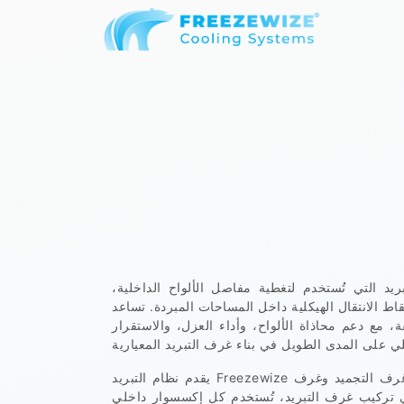
 التي تُستخدم لتغطية مفاصل الألواح الداخلية،
اط الانتقال الهيكلية داخل المساحات المبردة. تساعد
 مع دعم محاذاة الألواح، وأداء العزل، والاستقرار
يقدم نظام التبريد Freezewize حلولاً متينة للإكسسوارات الداخلية لغرف التبريد وغرف التجميد وغرف
 في تركيب غرف التبريد، تُستخدم كل إكسسوار داخلي