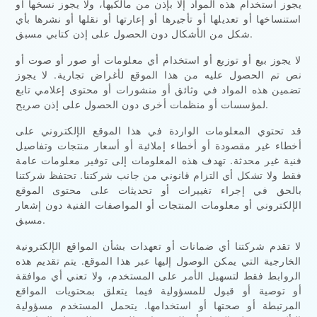
يجوز استخدام هذه المواد إلا بإذن من مالكيها، ولا يجوز نسخها أو
استنساخها أو تعديلها أو تأجيرها أو إعارتها أو نقلها أو نشرها بأي
شكل من الأشكال دون الحصول على إذن كتابي مسبق.
لا يجوز بيع أو توزيع أو استخدام أي معلومات أو صور أو صوت أو
نص تم الحصول عليه من هذا الموقع لأغراض تجارية. لا يجوز
تضمين هذه المواد في وثائق أو منشورات أو محتوى إعلامي تابع
لمؤسسات أو منظمات أخرى دون الحصول على إذن صريح.
قد تحتوي المعلومات الواردة في هذا الموقع الإلكتروني على
أخطاء غير مقصودة أو أخطاء إملائية أو أسعار منتجات وتفاصيل
فنية غير محدثة. تهدف هذه المعلومات إلى توفير معلومات عامة
فقط ولا تشكل أي التزام قانوني من جانب شركتنا. تحتفظ شركتنا
بالحق في إجراء تغييرات أو تحديثات على محتوى الموقع
الإلكتروني أو معلومات المنتجات أو المواصفات الفنية دون إشعار
مسبق.
لا تقدم شركتنا أي ضمانات أو تعهدات بشأن المواقع الإلكترونية
الخارجية التي يمكن الوصول إليها عبر هذا الموقع. يتم تقديم هذه
الروابط فقط لتسهيل الأمر على المستخدم، ولا تعني أي موافقة
أو توصية أو قبول للمسؤولية فيما يتعلق بمحتويات المواقع
المرتبطة أو صحتها أو استخدامها. يتحمل المستخدم مسؤولية