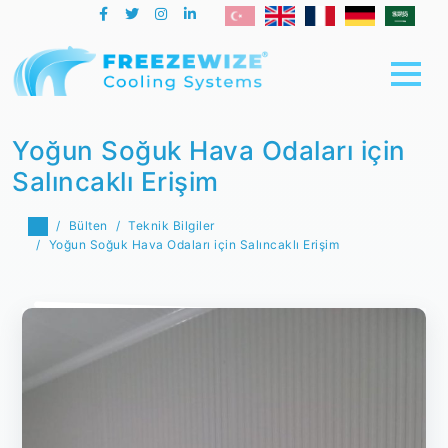
Yoğun Soğuk Hava Odaları için
Salıncaklı Erişim
Bülten
Teknik Bilgiler
Yoğun Soğuk Hava Odaları için Salıncaklı Erişim