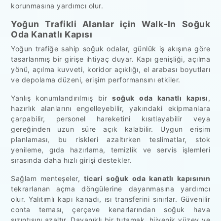
korunmasına yardımcı olur.
Yoğun Trafikli Alanlar için Walk-In Soğuk
Oda Kanatlı Kapısı
Yoğun trafiğe sahip soğuk odalar, günlük iş akışına göre
tasarlanmış bir girişe ihtiyaç duyar. Kapı genişliği, açılma
yönü, açılma kuvveti, koridor açıklığı, el arabası boyutları
ve depolama düzeni, erişim performansını etkiler.
Yanlış konumlandırılmış bir
soğuk oda kanatlı kapısı
,
hazırlık alanlarını engelleyebilir, yakındaki ekipmanlara
çarpabilir, personel hareketini kısıtlayabilir veya
gereğinden uzun süre açık kalabilir. Uygun erişim
planlaması, bu riskleri azaltırken teslimatlar, stok
yenileme, gıda hazırlama, temizlik ve servis işlemleri
sırasında daha hızlı girişi destekler.
Sağlam menteşeler,
ticari soğuk oda kanatlı kapısının
tekrarlanan açma döngülerine dayanmasına yardımcı
olur. Yalıtımlı kapı kanadı, ısı transferini sınırlar. Güvenilir
conta teması, çerçeve kenarlarından soğuk hava
sızıntısını azaltır. Dayanıklı bir tutamak, hijyenik yüzey ve