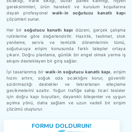
sıcaklığı, trafik sıklığı, duvar paneli kalınlığı, hijyen
gereksinimleri, ürün hareketi ve kurulum koşullarına
dayalı profesyonel
walk-in soğutucu kanatlı kapı
çözümleri sunar.
Her bir
soğutucu kanatlı kapı
düzeni, gerçek çalışma
rutinlerine göre değerlendirilir. Hazırlık, teslimat, stok
yenileme, servis ve temizlik dönemlerinin tümü,
soğutucuya erişim konusunda farklı talepler ortaya
çıkarır. Doğru planlama, günlük bir engel olmak yerine iş
akışını destekleyen bir giriş sağlar.
İyi tasarlanmış bir
walk-in soğutucu kanatlı kapı
, erişim
hızını artırır, soğuk oda sıcaklığını korur, güvenilir
sızdırmazlığı destekler ve tekrarlanan elleçleme
gecikmelerini azaltır. Yoğun trafiğe sahip ticari tesisler
için doğru kapı boyutları, dayanıklı bileşenler ve uygun
açılma yönü, daha sağlam ve uzun vadeli bir erişim
çözümü oluşturur.
FORMU DOLDURUN!