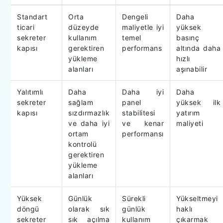
Standart
Orta
Dengeli
Daha
ticari
düzeyde
maliyetle iyi
yüksek
sekreter
kullanım
temel
basınç
kapısı
gerektiren
performans
altında daha
yükleme
hızlı
alanları
aşınabilir
Yalıtımlı
Daha
Daha iyi
Daha
sekreter
sağlam
panel
yüksek ilk
kapısı
sızdırmazlık
stabilitesi
yatırım
ve daha iyi
ve kenar
maliyeti
ortam
performansı
kontrolü
gerektiren
yükleme
alanları
Yüksek
Günlük
Sürekli
Yükseltmeyi
döngü
olarak sık
günlük
haklı
sekreter
sık açılma
kullanım
çıkarmak