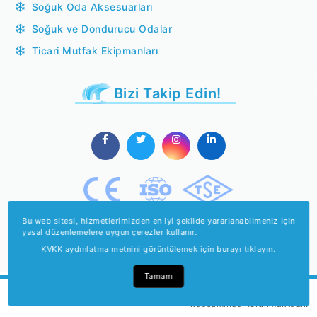
Soğuk Oda Aksesuarları
Soğuk ve Dondurucu Odalar
Ticari Mutfak Ekipmanları
Bizi Takip Edin!
Bu web sitesi, hizmetlerimizden en iyi şekilde yararlanabilmeniz için
yasal düzenlemelere uygun çerezler kullanır.
KVKK aydınlatma metnini görüntülemek için burayı tıklayın.
Tamam
Telif hakkı Fikir ve Sanat Eserleri Kanunu
kapsamında korunmaktadır.