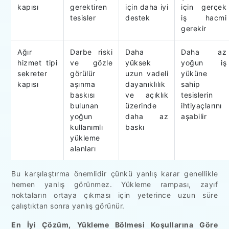
kapısı
gerektiren
için daha iyi
için gerçek
tesisler
destek
iş hacmi
gerekir
Ağır
Darbe riski
Daha
Daha az
hizmet tipi
ve gözle
yüksek
yoğun iş
sekreter
görülür
uzun vadeli
yüküne
kapısı
aşınma
dayanıklılık
sahip
baskısı
ve açıklık
tesislerin
bulunan
üzerinde
ihtiyaçlarını
yoğun
daha az
aşabilir
kullanımlı
baskı
yükleme
alanları
Bu karşılaştırma önemlidir çünkü yanlış karar genellikle
hemen yanlış görünmez. Yükleme rampası, zayıf
noktaların ortaya çıkması için yeterince uzun süre
çalıştıktan sonra yanlış görünür.
En İyi Çözüm, Yükleme Bölmesi Koşullarına Göre