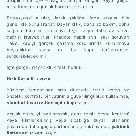
disiplinli bir çevre sağlar. Girişin kırılgan veya geçici
hissettirmeden günlük hareketi destekler.
Profesyonel alıcılar, farklı şekilde ifade etseler bile
genellikle bunu ararlar. Dayanıklılık, daha az bakım, daha
sağlam donanım, daha iyi değer veya daha az servis
çağrısı isteyebilirler. Pratikte hepsi aynı şeyi soruyor:
Tesis, kapıyı gerçek çalışma koşullarında kullanmaya
başladıktan sonra da bu kapı performansını
sürdürebilecek mi?
İşte gerçek dayanıklılık testi budur.
Hızlı Karar Kılavuzu
Yükleme rampasında orta düzeyde trafik varsa ve
öncelik, kontrollü bir yatırımla güvenilir günlük kullanımsa,
standart ticari üstten açılır kapı
seçin.
Açıklık daha iyi sızdırmazlık, daha temiz çevre kontrolü
veya iklimlendirilmiş veya sıcaklığa duyarlı alanların
yakınında daha güçlü performans gerektiriyorsa,
yalıtımlı
üstten açılır kapı
seçin.