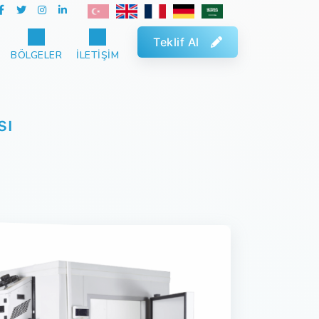
Teklif Al
BÖLGELER
İLETIŞIM
sı