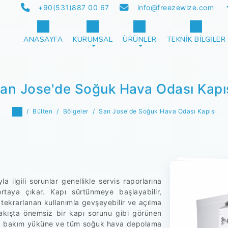
+90(531)887 00 67
info@freezewize.com
ANASAYFA
KURUMSAL
ÜRÜNLER
TEKNIK BILGILER
an Jose'de Soğuk Hava Odası Kapı
Bülten
Bölgeler
San Jose'de Soğuk Hava Odası Kapısı
a ilgili sorunlar genellikle servis raporlarına
taya çıkar. Kapı sürtünmeye başlayabilir,
 tekrarlanan kullanımla gevşeyebilir ve açılma
 bakışta önemsiz bir kapı sorunu gibi görünen
ına, bakım yüküne ve tüm soğuk hava depolama