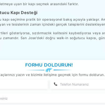
letmeye uyan bir kapı seçmek arasındaki farktır.
tucu Kapı Desteği
apı seçimine pratik bir operasyonel bakış açısıyla yaklaşır. Amaç
yan ve tesislerinin zaman içindeki gerçek taleplerini destekleye
ileri gösteriyorsa, sızdırmazlık kalitesini kaybediyorsa veya 
u zamandır. San Jose'deki doğru walk-in soğutucu kapısı, günlü
FORMU DOLDURUN!
yaçlarınızı yazın ve bizimle iletişime geçmek için formu doldurun.