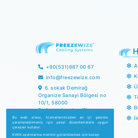
H
A
+90(531)887 00 67
K
info@freezewize.com
Ü
6. sokak Demirağ
Organize Sanayi Bölgesi no
T
10/1, 58000
B
Doğanca/merkez/Sivas
İ
Bu web sitesi, hizmetlerimizden en iyi şekilde
yararlanabilmeniz için yasal düzenlemelere uygun
çerezler kullanır.
KVKK aydınlatma metnini görüntülemek için burayı