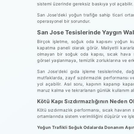
sistemi üzerinde gereksiz baskıya yol açabilir.
San Jose'deki yoğun trafiğe sahip ticari orta
operasyonel bir sorundur.
San Jose Tesislerinde Yaygın Wal
Birçok işletme, soğuk oda kapısını yoğun kul
kapatma paneli olarak görür. Maliyetli karar
olmayan bir soğuk oda kapısı, sıcak hava sı
görsel yaşlanmaya, temizlik zorluklarına ve erk
San Jose'deki gıda işleme tesislerinde, dağ
mutfaklarda, zayıf sızdırmazlık performansı 
yol açabilir. Asıl soru, kapının kapanıp kap
maruz kalma ve tekrarlanan günlük kullanım al
Kötü Kapı Sızdırmazlığının Neden O
Kötü sızdırmazlık performansı, sıcak havanı
ortamlarında sistem verimliliğini düşürür ve işle
Yoğun Trafikli Soğuk Odalarda Donanım Aşı