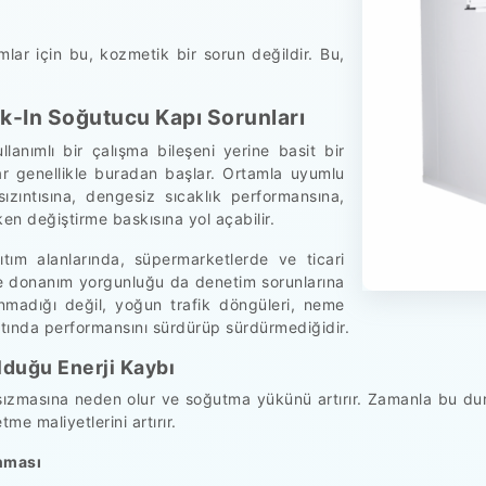
mlar için bu, kozmetik bir sorun değildir. Bu,
k-In Soğutucu Kapı Sorunları
lanımlı bir çalışma bileşeni yerine basit bir
lar genellikle buradan başlar. Ortamla uyumlu
zıntısına, dengesiz sıcaklık performansına,
en değiştirme baskısına yol açabilir.
ıtım alanlarında, süpermarketlerde ve ticari
ve donanım yorgunluğu da denetim sorunlarına
anmadığı değil, yoğun trafik döngüleri, neme
tında performansını sürdürüp sürdürmediğidir.
lduğu Enerji Kaybı
n sızmasına neden olur ve soğutma yükünü artırır. Zamanla bu 
tme maliyetlerini artırır.
nması